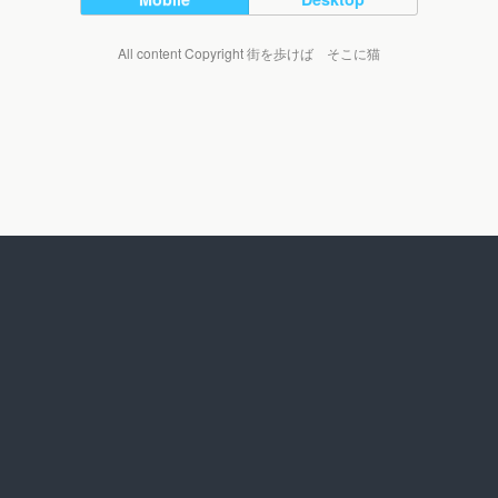
All content Copyright 街を歩けば そこに猫