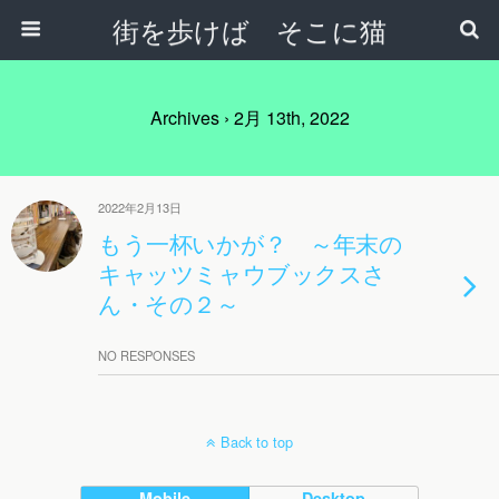
街を歩けば そこに猫
Archives › 2月 13th, 2022
2022年2月13日
もう一杯いかが？ ～年末の
キャッツミャウブックスさ
ん・その２～
NO RESPONSES
Back to top
Mobile
Desktop