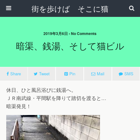
街を歩けば そこに猫
2019年3月6日 • No Comments
暗渠、銭湯、そして猫ビル
Share
Tweet
Pin
Mail
SMS
休日、ひと風呂浴びに銭湯へ。
ＪＲ南武線・平間駅を降りて踏切を渡ると…
暗渠発見！