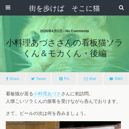
街を歩けば そこに猫
2026年4月2日 • No Comments
小料理あづささんの看板猫ソラ
くん＆モカくん・後編
Share
Tweet
Pin
Mail
SMS
看板猫が居る
小料理あづさ
さんに初訪問。
人懐こいソラくんの接客を受けながら呑んでおります。
さて、ビールの次は何を呑みましょう。