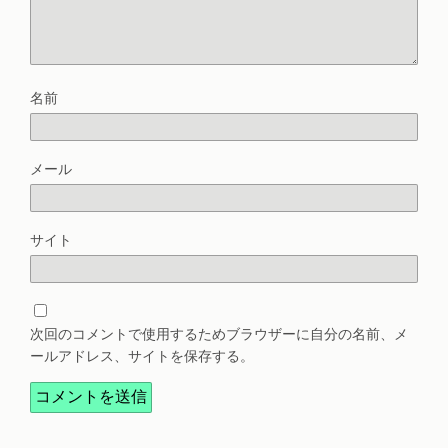
名前
メール
サイト
次回のコメントで使用するためブラウザーに自分の名前、メ
ールアドレス、サイトを保存する。