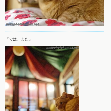
『では、また』