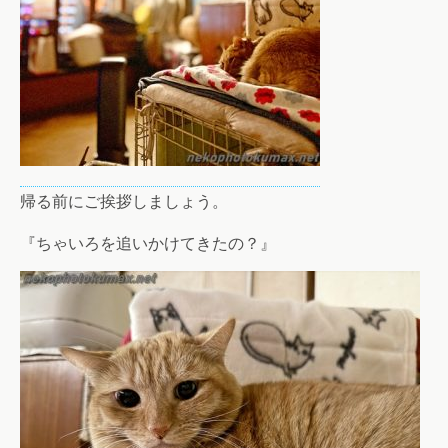
帰る前にご挨拶しましょう。
『ちゃいろを追いかけてきたの？』