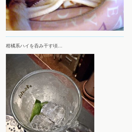
柑橘系ハイを呑み干す頃…