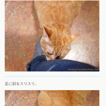
足に顔をスリスリ。