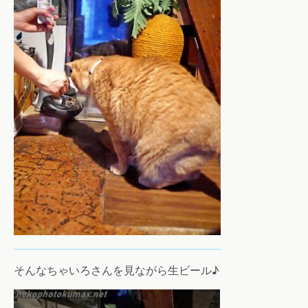
そんなちゃいろさんを見ながら生ビール♪