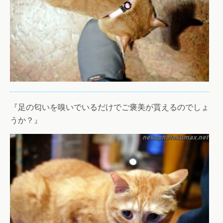
『足の匂いを嗅いでいるだけでご褒美が貰えるのでしょ
うか？』