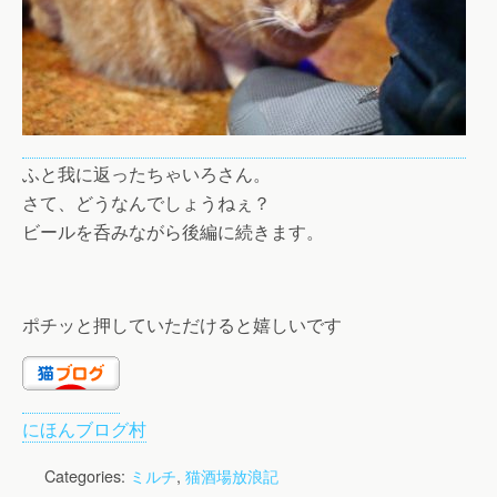
ふと我に返ったちゃいろさん。
さて、どうなんでしょうねぇ？
ビールを呑みながら後編に続きます。
ポチッと押していただけると嬉しいです
にほんブログ村
Categories:
ミルチ
,
猫酒場放浪記