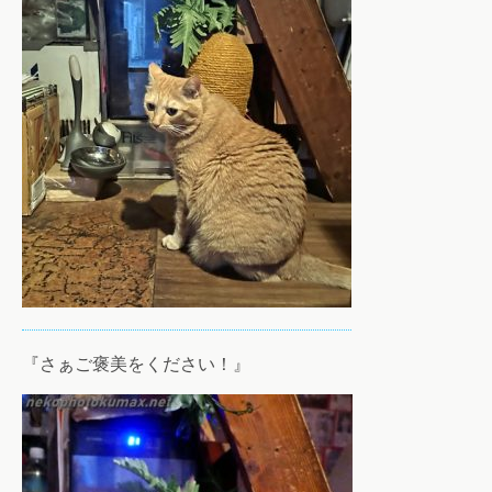
『さぁご褒美をください！』