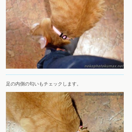
足の内側の匂いもチェックします。