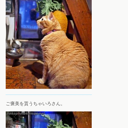
ご褒美を貰うちゃいろさん。