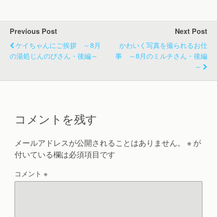
Previous Post
Next Post
ケイちゃんにご挨拶 ～8月
かわいく写真を撮られるお仕
の湯処じんのびさん・後編～
事 ～8月のミルチさん・後編
～
コメントを残す
メールアドレスが公開されることはありません。
※
が
付いている欄は必須項目です
コメント
※