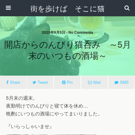
街を歩けば そこに猫
2025年9月5日 • No Comments
開店からのんびり猫呑み ～5月
末のいつもの酒場～
Share
Tweet
Pin
Mail
SMS
5月末の週末。
夜勤明けでのんびりと寝て体を休め…
晩酌にいつもの酒場にやってまいりました。
『いらっしゃいませ』