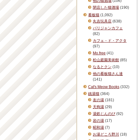
他の猫酒場
(106)
閉店した猫酒場
(190)
看板猫
(1,092)
丸吉玩具店
(638)
パリジャンカフェ
(82)
カフェ・ド・アクタ
(97)
Mo.free
(41)
松山庭園美術館
(85)
なるとクン
(10)
他の看板猫さん達
(141)
Cat's Meow Books
(332)
銭湯猫
(364)
友の湯
(181)
天狗湯
(29)
湯処じんのび
(92)
岩の湯
(17)
昭和湯
(7)
お湯どころ野川
(18)