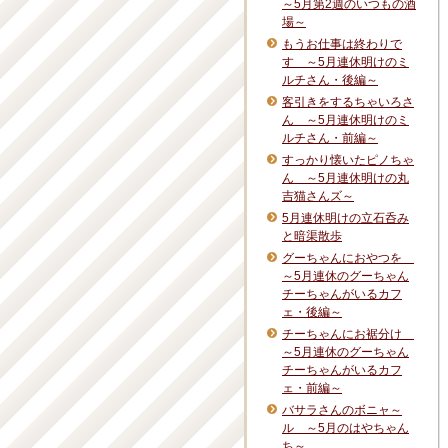
～5月第2週のいつもの酒
場～
もうお仕事は終わりで
す ～5月連休明けのミ
ルチさん・後編～
客引きをするちゃいろさ
ん ～5月連休明けのミ
ルチさん・前編～
すっかり懐いたピノちゃ
ん ～5月連休明けの丸
吉猫さんズ～
5月連休明けの立石呑み
と暗渠散歩
グーちゃんにおやつを
～5月連休のグーちゃん
チーちゃんがいるカフ
ェ・後編～
チーちゃんにお裾分け
～5月連休のグーちゃん
チーちゃんがいるカフ
ェ・前編～
バサラさんのボニャ～
ル ～5月のはやちゃん
ち～