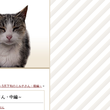
～5月下旬のミルチさん・後編～
»
さん・中編～
せん