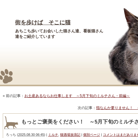
街を歩けば そこに猫
あちこち歩いてお会いした猫さん達、看板猫さん
達をご紹介しています
« 前の記事：
お土産あるならお仕事します ～5月下旬のミルチさん・前編～
次の記事：
指なんか要りません！ 
もっとご褒美をください！ ～5月下旬のミルチ
ろっち
(
2025.08.30 06:45
)
|
ミルチ
,
猫酒場放浪記
|
個別ページ
|
コメントはまだありま