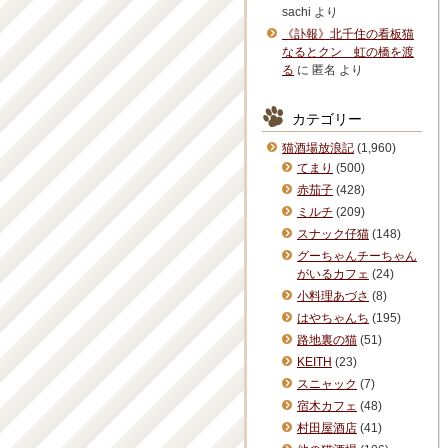
sachi
より
《訃報》北千住の看板猫
なるとクン 虹の橋を渡
る
に
匿名
より
カテゴリー
猫酒場放浪記
(1,960)
てまり
(500)
赤茄子
(428)
ミルチ
(209)
スナック仔猫
(148)
グーちゃんチーちゃん
がいるカフェ
(24)
小料理あづさ
(8)
はやちゃんち
(195)
路地裏の猫
(51)
KEITH
(23)
スニャック
(7)
宿木カフェ
(48)
村田屋酒店
(41)