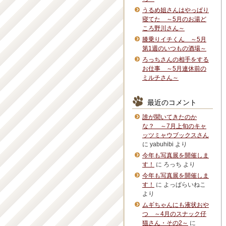
うるめ姐さんはやっぱり
寝てた ～5月のお湯ど
ころ野川さん～
膝乗りイチくん ～5月
第1週のいつもの酒場～
ろっちさんの相手をする
お仕事 ～5月連休前の
ミルチさん～
最近のコメント
誰が聞いてきたのか
な？ ～7月上旬のキャ
ッツミャウブックスさん
に
yabuhibi
より
今年も写真展を開催しま
す！
に
ろっち
より
今年も写真展を開催しま
す！
に
よっぱらいねこ
より
ムギちゃんにも液状おや
つ ～4月のスナック仔
猫さん・その2～
に