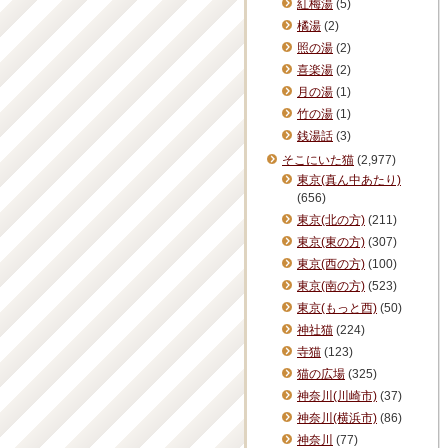
紅梅湯
(5)
橘湯
(2)
照の湯
(2)
喜楽湯
(2)
月の湯
(1)
竹の湯
(1)
銭湯話
(3)
そこにいた猫
(2,977)
東京(真ん中あたり)
(656)
東京(北の方)
(211)
東京(東の方)
(307)
東京(西の方)
(100)
東京(南の方)
(523)
東京(もっと西)
(50)
神社猫
(224)
寺猫
(123)
猫の広場
(325)
神奈川(川崎市)
(37)
神奈川(横浜市)
(86)
神奈川
(77)