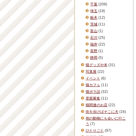
千葉
(209)
埼玉
(19)
栃木
(12)
茨城
(11)
富山
(1)
石川
(25)
福井
(22)
長野
(1)
静岡
(5)
猫グッズや本
(31)
写真展
(22)
イベント
(6)
猫カフェ
(11)
猫ボラ話
(32)
里親募集
(11)
猫関連のお店
(22)
街を歩けばそこに犬
(16)
他の動物にも会いに行こ
う
(7)
ひとりごと
(97)