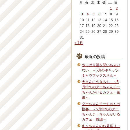
月
火
水
木
金
土
日
1
2
3
4
5
6
7
8
9
10
11
12
13
14
15
16
17
18
19
20
21
22
23
24
25
26
27
28
29
30
31
« 7月
最近の投稿
やっぱり話を聞いちゃい
ない ～5月のキャッツ
ミャウブックスさん～
犬さんにやきもち ～5
月中旬のグーちゃんチー
ちゃんがいるカフェ・後
編～
グーちゃんチーちゃんの
接客 ～5月中旬のグー
ちゃんチーちゃんがいる
カフェ・前編～
キクちゃんのお見送り