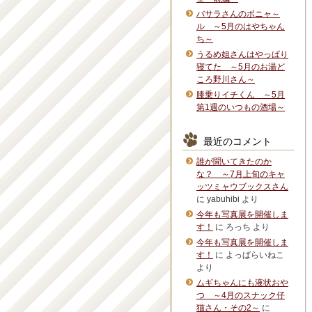
バサラさんのボニャ～
ル ～5月のはやちゃん
ち～
うるめ姐さんはやっぱり
寝てた ～5月のお湯ど
ころ野川さん～
膝乗りイチくん ～5月
第1週のいつもの酒場～
最近のコメント
誰が聞いてきたのか
な？ ～7月上旬のキャ
ッツミャウブックスさん
に
yabuhibi
より
今年も写真展を開催しま
す！
に
ろっち
より
今年も写真展を開催しま
す！
に
よっぱらいねこ
より
ムギちゃんにも液状おや
つ ～4月のスナック仔
猫さん・その2～
に