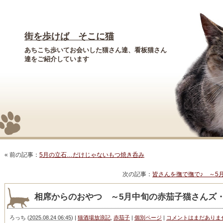
街を歩けば そこに猫
あちこち歩いてお会いした猫さん達、看板猫さん
達をご紹介しています
« 前の記事：
5月の立石…だけじゃないもつ焼き呑み
次の記事：
皆さんを撫で撫で♪ ～5
相席からのおやつ ～5月中旬の赤茄子猫さんズ
ろっち
(
2025.08.24 06:45
)
|
猫酒場放浪記
,
赤茄子
|
個別ページ
|
コメントはまだありま