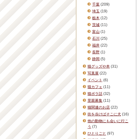
千葉
(209)
埼玉
(19)
栃木
(12)
茨城
(11)
富山
(1)
石川
(25)
福井
(22)
長野
(1)
静岡
(5)
猫グッズや本
(31)
写真展
(22)
イベント
(6)
猫カフェ
(11)
猫ボラ話
(32)
里親募集
(11)
猫関連のお店
(22)
街を歩けばそこに犬
(16)
他の動物にも会いに行こ
う
(7)
ひとりごと
(97)