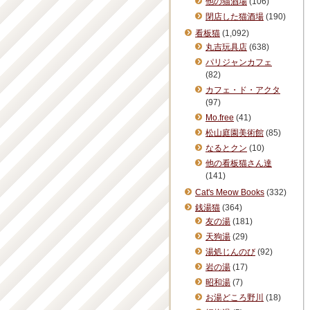
他の猫酒場
(106)
閉店した猫酒場
(190)
看板猫
(1,092)
丸吉玩具店
(638)
パリジャンカフェ
(82)
カフェ・ド・アクタ
(97)
Mo.free
(41)
松山庭園美術館
(85)
なるとクン
(10)
他の看板猫さん達
(141)
Cat's Meow Books
(332)
銭湯猫
(364)
友の湯
(181)
天狗湯
(29)
湯処じんのび
(92)
岩の湯
(17)
昭和湯
(7)
お湯どころ野川
(18)