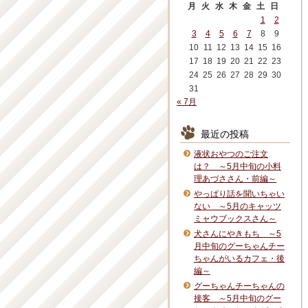
月
火
水
木
金
土
日
1
2
3
4
5
6
7
8
9
10
11
12
13
14
15
16
17
18
19
20
21
22
23
24
25
26
27
28
29
30
31
« 7月
最近の投稿
液状おやつのご注文
は？ ～5月中旬の小料
理あづささん・前編～
やっぱり話を聞いちゃい
ない ～5月のキャッツ
ミャウブックスさん～
犬さんにやきもち ～5
月中旬のグーちゃんチー
ちゃんがいるカフェ・後
編～
グーちゃんチーちゃんの
接客 ～5月中旬のグー