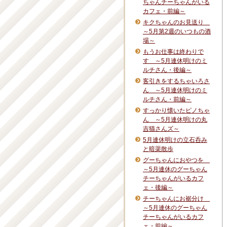
ちゃんチーちゃんがいる
カフェ・前編～
キクちゃんのお見送り
～5月第2週のいつもの酒
場～
もうお仕事は終わりで
す ～5月連休明けのミ
ルチさん・後編～
客引きをするちゃいろさ
ん ～5月連休明けのミ
ルチさん・前編～
すっかり懐いたピノちゃ
ん ～5月連休明けの丸
吉猫さんズ～
5月連休明けの立石呑み
と暗渠散歩
グーちゃんにおやつを
～5月連休のグーちゃん
チーちゃんがいるカフ
ェ・後編～
チーちゃんにお裾分け
～5月連休のグーちゃん
チーちゃんがいるカフ
ェ・前編～