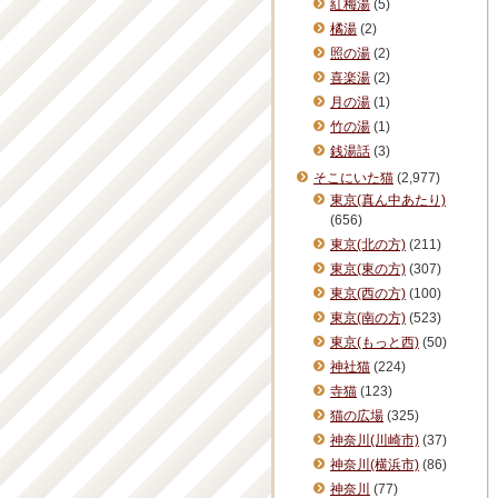
紅梅湯
(5)
橘湯
(2)
照の湯
(2)
喜楽湯
(2)
月の湯
(1)
竹の湯
(1)
銭湯話
(3)
そこにいた猫
(2,977)
東京(真ん中あたり)
(656)
東京(北の方)
(211)
東京(東の方)
(307)
東京(西の方)
(100)
東京(南の方)
(523)
東京(もっと西)
(50)
神社猫
(224)
寺猫
(123)
猫の広場
(325)
神奈川(川崎市)
(37)
神奈川(横浜市)
(86)
神奈川
(77)