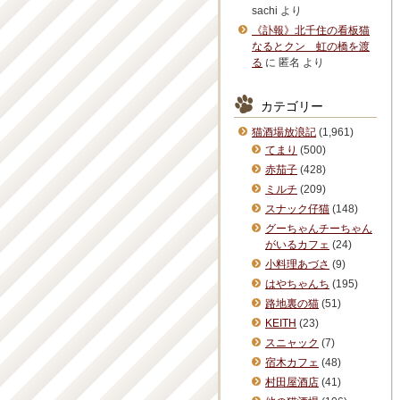
sachi
より
《訃報》北千住の看板猫
なるとクン 虹の橋を渡
る
に
匿名
より
カテゴリー
猫酒場放浪記
(1,961)
てまり
(500)
赤茄子
(428)
ミルチ
(209)
スナック仔猫
(148)
グーちゃんチーちゃん
がいるカフェ
(24)
小料理あづさ
(9)
はやちゃんち
(195)
路地裏の猫
(51)
KEITH
(23)
スニャック
(7)
宿木カフェ
(48)
村田屋酒店
(41)