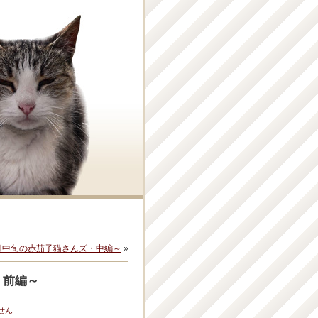
月中旬の赤茄子猫さんズ・中編～
»
・前編～
せん