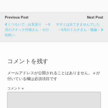
Previous Post
Next Post
くつろいで…お見送り ～9
ササミは出てきませんでした
月のスナック仔猫さん・その
～9月のミルチさん・後編～
5(終)～
コメントを残す
メールアドレスが公開されることはありません。
※
が
付いている欄は必須項目です
コメント
※