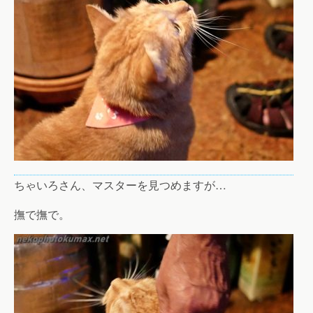
ちゃいろさん、マスターを見つめますが…
撫で撫で。