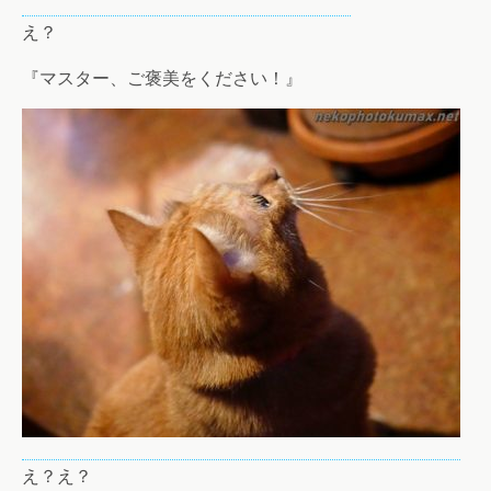
え？
『マスター、ご褒美をください！』
え？え？