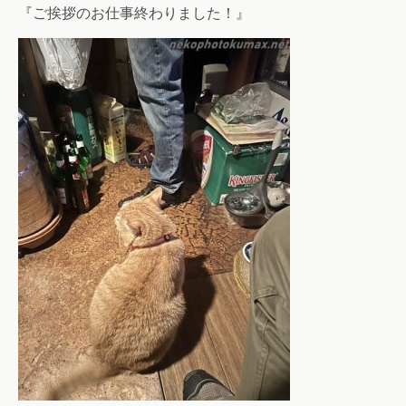
『ご挨拶のお仕事終わりました！』