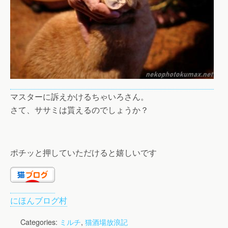
マスターに訴えかけるちゃいろさん。
さて、ササミは貰えるのでしょうか？
ポチッと押していただけると嬉しいです
にほんブログ村
Categories:
ミルチ
,
猫酒場放浪記