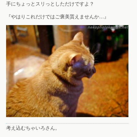
手にちょっとスリっとしただけですよ？
『やはりこれだけではご褒美貰えませんか…』
考え込むちゃいろさん。