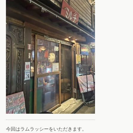
今回はラムラッシーをいただきます。