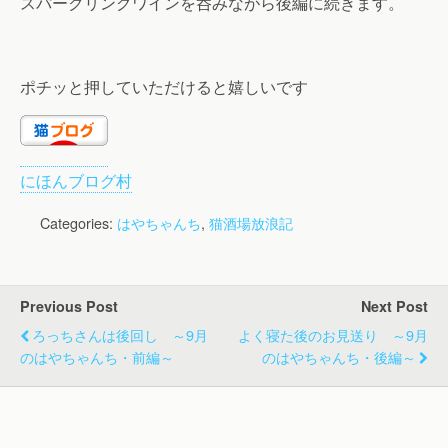
スパークリングワインを呑みながら後編に続きます。
ポチッと押していただけると嬉しいです
にほんブログ村
Categories:
はやちゃんち
,
猫酒場放浪記
Previous Post
Next Post
ろっちさんは後回し ～9月
よく寝た後のお見送り ～9月
のはやちゃんち・前編～
のはやちゃんち・後編～