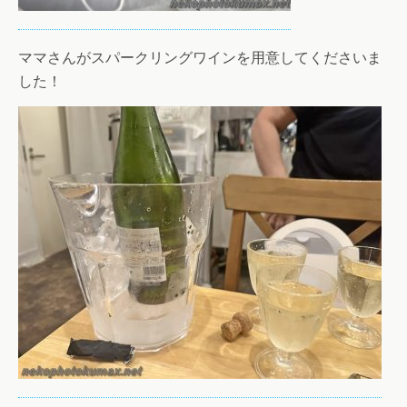
ママさんがスパークリングワインを用意してくださいま
した！