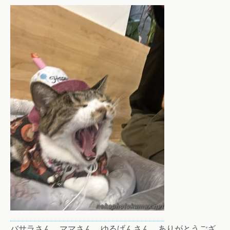
バサラさん、ママさん、ゆるげんさん、ありがとうござ