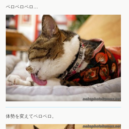
ペロペロペロ…
体勢を変えてペロペロ。