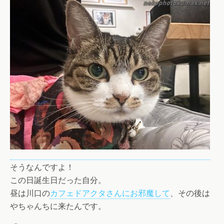
そうなんですよ！
この日誕生日だった自分。
昼は川口の
カフェドアクタさんにお邪魔して
、その後は
やちゃんちに来たんです。