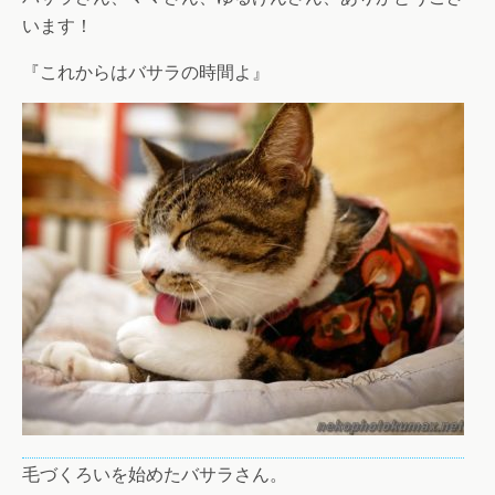
います！
『これからはバサラの時間よ』
毛づくろいを始めたバサラさん。