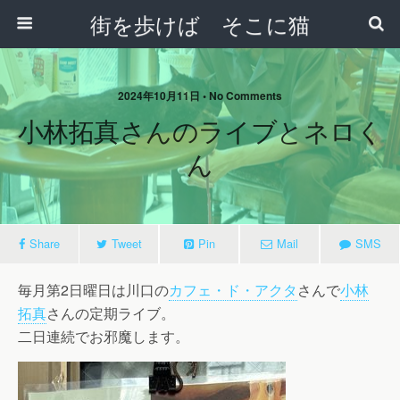
街を歩けば そこに猫
2024年10月11日 • No Comments
小林拓真さんのライブとネロく
ん
Share
Tweet
Pin
Mail
SMS
毎月第2日曜日は川口の
カフェ・ド・アクタ
さんで
小林
拓真
さんの定期ライブ。
二日連続でお邪魔します。