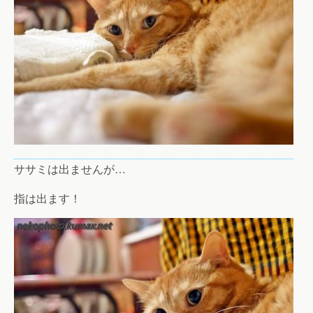
ササミは出ませんが…
指は出ます！