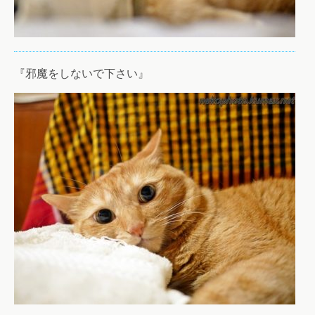
『邪魔をしないで下さい』