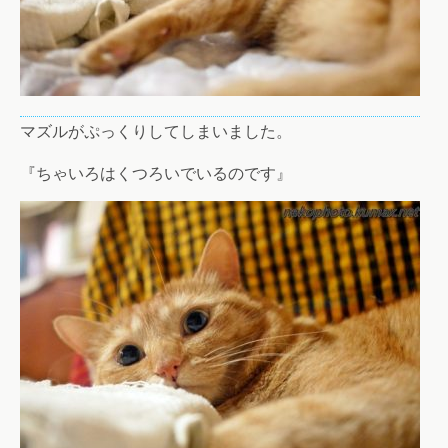
マズルがぷっくりしてしまいました。
『ちゃいろはくつろいでいるのです』