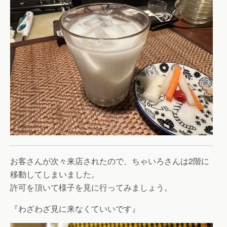
お客さんが次々来店されたので、ちゃいろさんは2階に
移動してしまいました。
許可を頂いて様子を見に行ってみましょう。
『わざわざ見に来なくていいです』