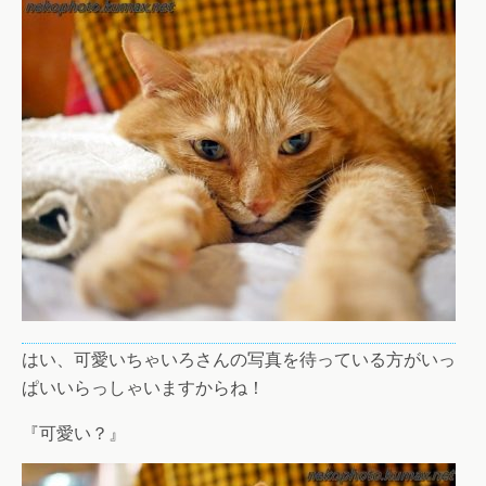
はい、可愛いちゃいろさんの写真を待っている方がいっ
ぱいいらっしゃいますからね！
『可愛い？』