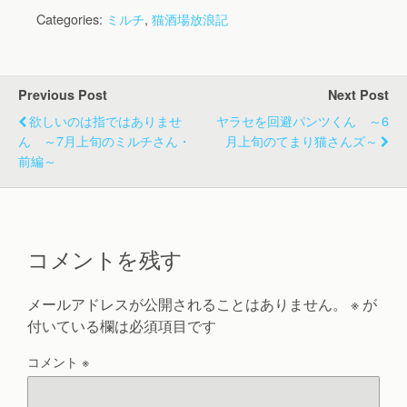
Categories:
ミルチ
,
猫酒場放浪記
Previous Post
Next Post
欲しいのは指ではありませ
ヤラセを回避パンツくん ～6
ん ～7月上旬のミルチさん・
月上旬のてまり猫さんズ～
前編～
コメントを残す
メールアドレスが公開されることはありません。
※
が
付いている欄は必須項目です
コメント
※