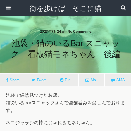
街を歩けば そこに猫
2023年7月24日 • No Comments
池袋・猫のいるBar スニャッ
ク 看板猫モネちゃん 後編
Share
Tweet
Pin
Mail
SMS
池袋で偶然見つけたお店。
猫のいるbarスニャックさんで昼猫呑みを楽しんでおりま
す。
ネコジャラシの棒にじゃれるモネちゃん。