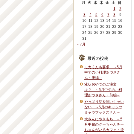
月
火
水
木
金
土
日
1
2
3
4
5
6
7
8
9
10
11
12
13
14
15
16
17
18
19
20
21
22
23
24
25
26
27
28
29
30
31
« 7月
最近の投稿
モカくんも要求 ～5月
中旬の小料理あづささ
ん・後編～
液状おやつのご注文
は？ ～5月中旬の小料
理あづささん・前編～
やっぱり話を聞いちゃい
ない ～5月のキャッツ
ミャウブックスさん～
犬さんにやきもち ～5
月中旬のグーちゃんチー
ちゃんがいるカフェ・後