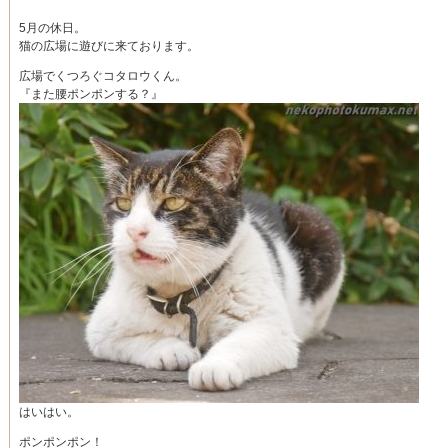
5月の休日。
猫の広場に遊びに来ております。
広場でくつろぐコタロウくん。
『また腰ポンポンする？』
はいはい。
ポンポンポン！