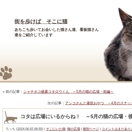
街を歩けば そこに猫
あちこち歩いてお会いした猫さん達、看板猫さん
達をご紹介しています
« 前の記事：
シャチホコ披露コタロウくん ～5月の猫の広場・前編～
次の記事：
アンコさんと液状おやつ ～4月のスナッ
コタは広場にいるからね！ ～5月の猫の広場・
ろっち
(
2024.06.02 06:55
)
|
そこにいた猫
,
猫の広場
|
個別ページ
|
コメントはまだあり