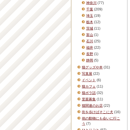
神奈川
(77)
千葉
(209)
埼玉
(19)
栃木
(12)
茨城
(11)
富山
(1)
石川
(25)
福井
(22)
長野
(1)
静岡
(5)
猫グッズや本
(31)
写真展
(22)
イベント
(6)
猫カフェ
(11)
猫ボラ話
(32)
里親募集
(11)
猫関連のお店
(22)
街を歩けばそこに犬
(16)
他の動物にも会いに行こ
う
(7)