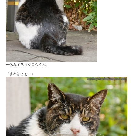
一休みするコタロウくん。
『まろはさぁ…』