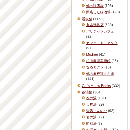
他の猫酒場
(106)
閉店した猫酒場
(190)
看板猫
(1,092)
丸吉玩具店
(638)
パリジャンカフェ
(82)
カフェ・ド・アクタ
(97)
Mo.free
(41)
松山庭園美術館
(85)
なるとクン
(10)
他の看板猫さん達
(141)
Cat's Meow Books
(332)
銭湯猫
(364)
友の湯
(181)
天狗湯
(29)
湯処じんのび
(92)
岩の湯
(17)
昭和湯
(7)