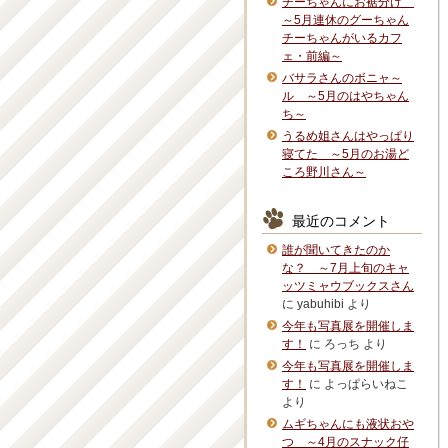
チーちゃんにお裾分け
～5月連休のグーちゃん
チーちゃんがいるカフ
ェ・前編～
バサラさんのボニャ～
ル ～5月のはやちゃん
ち～
うるめ姐さんはやっぱり
寝てた ～5月のお湯ど
ころ野川さん～
最近のコメント
誰が聞いてきたのか
な？ ～7月上旬のキャ
ッツミャウブックスさん
に
yabuhibi
より
今年も写真展を開催しま
す！
に
ろっち
より
今年も写真展を開催しま
す！
に
よっぱらいねこ
より
ムギちゃんにも液状おや
つ ～4月のスナック仔