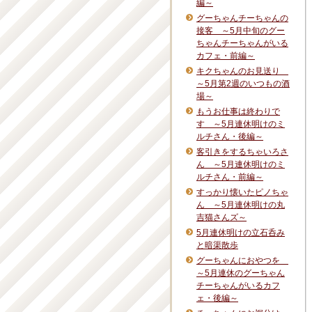
編～
グーちゃんチーちゃんの
接客 ～5月中旬のグー
ちゃんチーちゃんがいる
カフェ・前編～
キクちゃんのお見送り
～5月第2週のいつもの酒
場～
もうお仕事は終わりで
す ～5月連休明けのミ
ルチさん・後編～
客引きをするちゃいろさ
ん ～5月連休明けのミ
ルチさん・前編～
すっかり懐いたピノちゃ
ん ～5月連休明けの丸
吉猫さんズ～
5月連休明けの立石呑み
と暗渠散歩
グーちゃんにおやつを
～5月連休のグーちゃん
チーちゃんがいるカフ
ェ・後編～