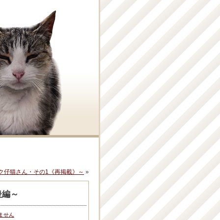
ク仔猫さん・その1《再掲載》～
»
後編～
ません