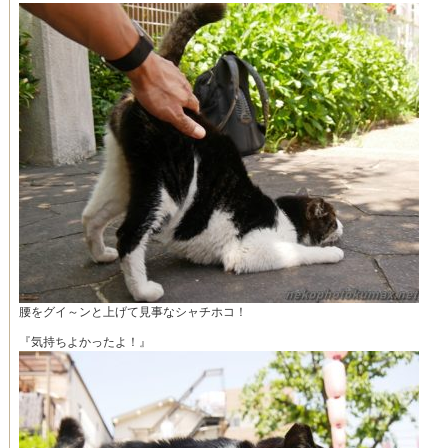
腰をグイ～ンと上げて見事なシャチホコ！
『気持ちよかったよ！』