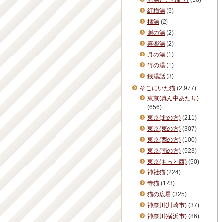
お湯どころ野川
(18)
紅梅湯
(5)
橘湯
(2)
照の湯
(2)
喜楽湯
(2)
月の湯
(1)
竹の湯
(1)
銭湯話
(3)
そこにいた猫
(2,977)
東京(真ん中あたり)
(656)
東京(北の方)
(211)
東京(東の方)
(307)
東京(西の方)
(100)
東京(南の方)
(523)
東京(もっと西)
(50)
神社猫
(224)
寺猫
(123)
猫の広場
(325)
神奈川(川崎市)
(37)
神奈川(横浜市)
(86)