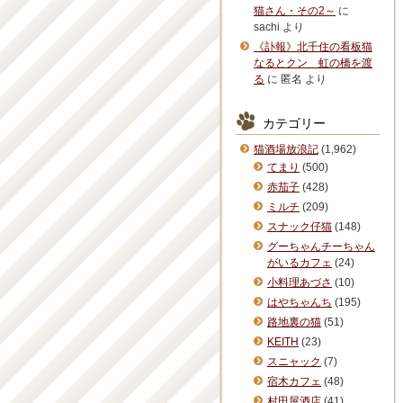
猫さん・その2～
に
sachi
より
《訃報》北千住の看板猫
なるとクン 虹の橋を渡
る
に
匿名
より
カテゴリー
猫酒場放浪記
(1,962)
てまり
(500)
赤茄子
(428)
ミルチ
(209)
スナック仔猫
(148)
グーちゃんチーちゃん
がいるカフェ
(24)
小料理あづさ
(10)
はやちゃんち
(195)
路地裏の猫
(51)
KEITH
(23)
スニャック
(7)
宿木カフェ
(48)
村田屋酒店
(41)