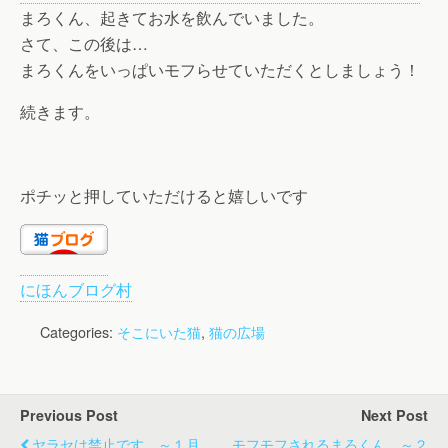
まろくん、起きてお水を飲んでいました。
さて、この後は…
まろくんをいっぱいモフらせていただくとしましょう！
続きます。
ポチッと押していただけると嬉しいです
にほんブログ村
Categories:
そこにいた猫
,
猫の広場
Previous Post
Next Post
ヤラセは禁止です ～１月
モフモフされるまろくん ～２