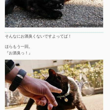
そんなにお酒臭くないですよってば！
ほらもう一回。
『お酒臭っ！』