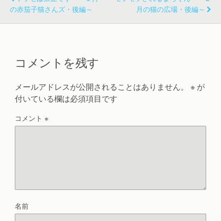
の赤茄子猫さんズ・後編～
月の猫の広場・後編～
コメントを残す
メールアドレスが公開されることはありません。
※
が
付いている欄は必須項目です
コメント
※
名前