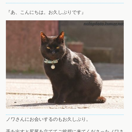
『あ、こんにちは。お久しぶりです』
ノワさんにお会いするのもお久しぶり。
手を出すと尻尾を立ててご挨拶に来てくださったノワさ