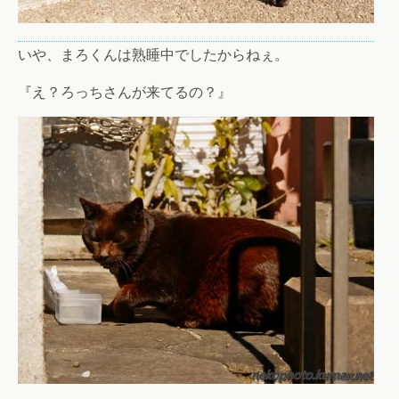
いや、まろくんは熟睡中でしたからねぇ。
『え？ろっちさんが来てるの？』