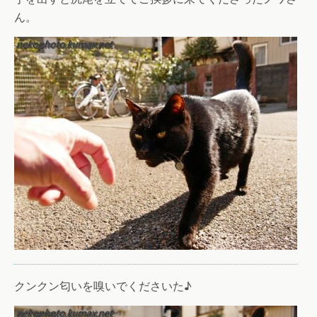
ん。
クンクン匂いを嗅いでくださいた♪