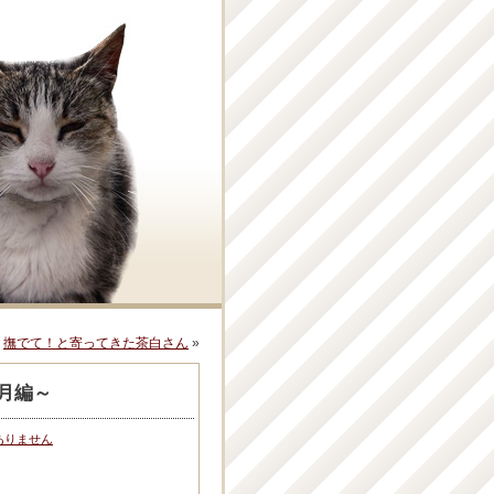
：
撫でて！と寄ってきた茶白さん
»
月編～
ありません