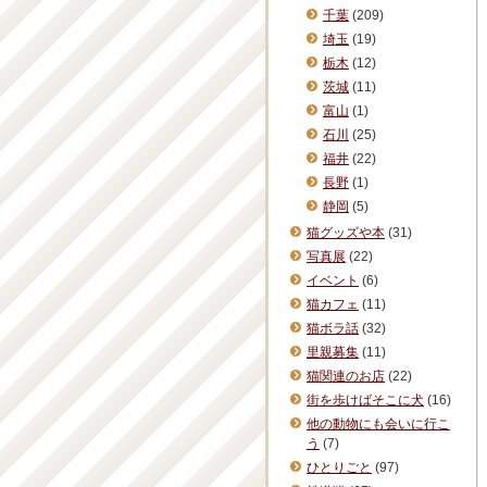
千葉
(209)
埼玉
(19)
栃木
(12)
茨城
(11)
富山
(1)
石川
(25)
福井
(22)
長野
(1)
静岡
(5)
猫グッズや本
(31)
写真展
(22)
イベント
(6)
猫カフェ
(11)
猫ボラ話
(32)
里親募集
(11)
猫関連のお店
(22)
街を歩けばそこに犬
(16)
他の動物にも会いに行こ
う
(7)
ひとりごと
(97)