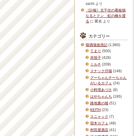
sachi
より
《訃報》北千住の看板猫
なるとクン 虹の橋を渡
る
に
匿名
より
カテゴリー
猫酒場放浪記
(1,960)
てまり
(500)
赤茄子
(428)
ミルチ
(209)
スナック仔猫
(148)
グーちゃんチーちゃん
がいるカフェ
(24)
小料理あづさ
(8)
はやちゃんち
(195)
路地裏の猫
(51)
KEITH
(23)
スニャック
(7)
宿木カフェ
(48)
村田屋酒店
(41)