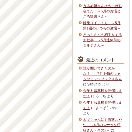
うるめ姐さんはやっぱり
寝てた ～5月のお湯ど
ころ野川さん～
膝乗りイチくん ～5月
第1週のいつもの酒場～
ろっちさんの相手をする
お仕事 ～5月連休前の
ミルチさん～
最近のコメント
誰が聞いてきたのか
な？ ～7月上旬のキャ
ッツミャウブックスさん
に
yabuhibi
より
今年も写真展を開催しま
す！
に
ろっち
より
今年も写真展を開催しま
す！
に
よっぱらいねこ
より
ムギちゃんにも液状おや
つ ～4月のスナック仔
猫さん・その2～
に