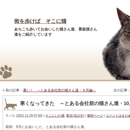
街を歩けば そこに猫
あちこち歩いてお会いした猫さん達、看板猫さん
達をご紹介しています
« 前の記事：
暑い！ ～とある会社前の猫さん達・９月編～
次の記事
寒くなってきた ～とある会社前の猫さん達・10
ろっち
(
2021.11.29 07:00
)
|
そこにいた猫
,
東京(北の方)
|
個別ページ
|
コメントはまだ
前回、9月にお会いした、とある会社前の猫さん達。