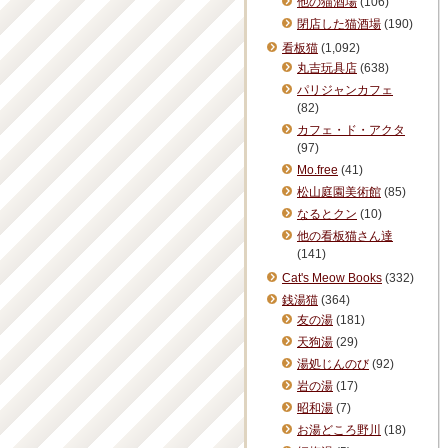
他の猫酒場
(106)
閉店した猫酒場
(190)
看板猫
(1,092)
丸吉玩具店
(638)
パリジャンカフェ
(82)
カフェ・ド・アクタ
(97)
Mo.free
(41)
松山庭園美術館
(85)
なるとクン
(10)
他の看板猫さん達
(141)
Cat's Meow Books
(332)
銭湯猫
(364)
友の湯
(181)
天狗湯
(29)
湯処じんのび
(92)
岩の湯
(17)
昭和湯
(7)
お湯どころ野川
(18)