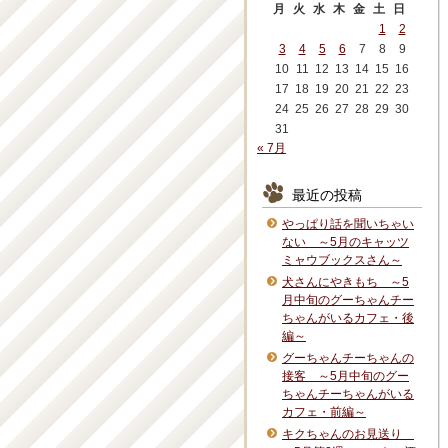
月
火
水
木
金
土
日
1
2
3
4
5
6
7
8
9
10
11
12
13
14
15
16
17
18
19
20
21
22
23
24
25
26
27
28
29
30
31
« 7月
最近の投稿
やっぱり話を聞いちゃい
ない ～5月のキャッツ
ミャウブックスさん～
犬さんにやきもち ～5
月中旬のグーちゃんチー
ちゃんがいるカフェ・後
編～
グーちゃんチーちゃんの
接客 ～5月中旬のグー
ちゃんチーちゃんがいる
カフェ・前編～
キクちゃんのお見送り