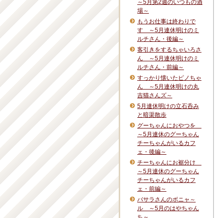
～5月第2週のいつもの酒
場～
もうお仕事は終わりで
す ～5月連休明けのミ
ルチさん・後編～
客引きをするちゃいろさ
ん ～5月連休明けのミ
ルチさん・前編～
すっかり懐いたピノちゃ
ん ～5月連休明けの丸
吉猫さんズ～
5月連休明けの立石呑み
と暗渠散歩
グーちゃんにおやつを
～5月連休のグーちゃん
チーちゃんがいるカフ
ェ・後編～
チーちゃんにお裾分け
～5月連休のグーちゃん
チーちゃんがいるカフ
ェ・前編～
バサラさんのボニャ～
ル ～5月のはやちゃん
ち～