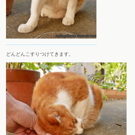
どんどんこすりつけてきます。