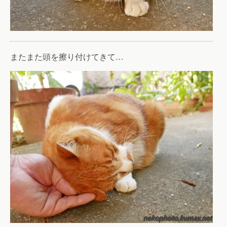
またまた頭を擦り付けてきて…