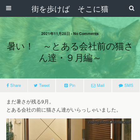
街を歩けば そこに猫
2021年11月28日 • No Comments
暑い！ ～とある会社前の猫さ
ん達・９月編～
Share
Tweet
Pin
Mail
SMS
まだ暑さが残る9月。
とある会社の前に猫さん達がいらっしゃいました。