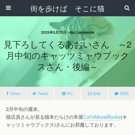
街を歩けば そこに猫
2025年5月25日 • No Comments
見下ろしてくるあおいさん ～2
月中旬のキャッツミャウブック
スさん・後編～
Share
Tweet
Pin
Mail
SMS
2月中旬の週末。
猫店員さんが居る猫本だらけの本屋
Cat’sMeowBooks
(キ
ャッツミャウブックス)さんにお邪魔しております。