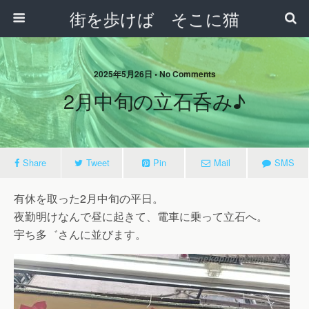
街を歩けば そこに猫
2025年5月26日 • No Comments
2月中旬の立石呑み♪
Share
Tweet
Pin
Mail
SMS
有休を取った2月中旬の平日。
夜勤明けなんで昼に起きて、電車に乗って立石へ。
宇ち多゛さんに並びます。