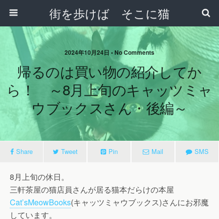
街を歩けば そこに猫
2024年10月24日 • No Comments
帰るのは買い物の紹介してか
ら！ ～8月上旬のキャッツミャ
ウブックスさん・後編～
Share
Tweet
Pin
Mail
SMS
8月上旬の休日。
三軒茶屋の猫店員さんが居る猫本だらけの本屋
Cat’sMeowBooks
(キャッツミャウブックス)さんにお邪魔
しています。