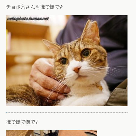
チョボ六さんを撫で撫で♪
撫で撫で撫で♪