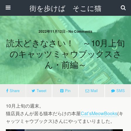
街を歩けば そこに猫
2022年11月12日 • No Comments
読太どきなさい！ ～10月上旬
のキャッツミャウブックスさ
ん・前編～
Share
Tweet
Pin
Mail
SMS
10月上旬の週末。
猫店員さんが居る猫本だらけの本屋
Cat’sMeowBooks
(キ
ャッツミャウブックス)さんにやってまいりました。