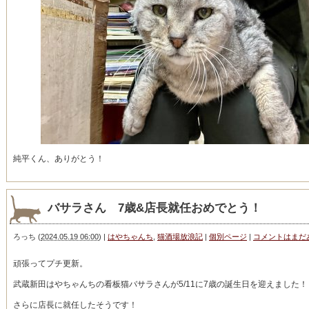
純平くん、ありがとう！
バサラさん 7歳&店長就任おめでとう！
ろっち
(
2024.05.19 06:00
)
|
はやちゃんち
,
猫酒場放浪記
|
個別ページ
|
コメントはまだ
頑張ってプチ更新。
武蔵新田はやちゃんちの看板猫バサラさんが5/11に7歳の誕生日を迎えました！
さらに店長に就任したそうです！