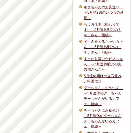
カフェ・前編～
キクちゃんのお見送り
～5月第2週のいつもの酒
場～
もうお仕事は終わりで
す ～5月連休明けのミ
ルチさん・後編～
客引きをするちゃいろさ
ん ～5月連休明けのミ
ルチさん・前編～
すっかり懐いたピノちゃ
ん ～5月連休明けの丸
吉猫さんズ～
5月連休明けの立石呑み
と暗渠散歩
グーちゃんにおやつを
～5月連休のグーちゃん
チーちゃんがいるカフ
ェ・後編～
チーちゃんにお裾分け
～5月連休のグーちゃん
チーちゃんがいるカフ
ェ・前編～