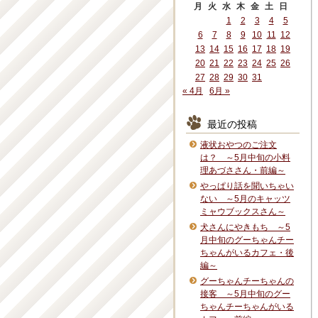
月
火
水
木
金
土
日
1
2
3
4
5
6
7
8
9
10
11
12
13
14
15
16
17
18
19
20
21
22
23
24
25
26
27
28
29
30
31
« 4月
6月 »
最近の投稿
液状おやつのご注文
は？ ～5月中旬の小料
理あづささん・前編～
やっぱり話を聞いちゃい
ない ～5月のキャッツ
ミャウブックスさん～
犬さんにやきもち ～5
月中旬のグーちゃんチー
ちゃんがいるカフェ・後
編～
グーちゃんチーちゃんの
接客 ～5月中旬のグー
ちゃんチーちゃんがいる