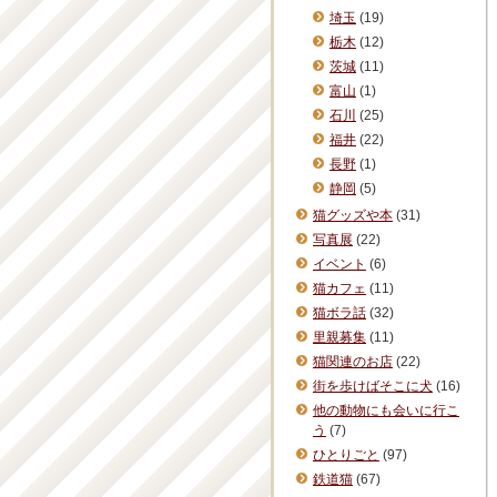
埼玉
(19)
栃木
(12)
茨城
(11)
富山
(1)
石川
(25)
福井
(22)
長野
(1)
静岡
(5)
猫グッズや本
(31)
写真展
(22)
イベント
(6)
猫カフェ
(11)
猫ボラ話
(32)
里親募集
(11)
猫関連のお店
(22)
街を歩けばそこに犬
(16)
他の動物にも会いに行こ
う
(7)
ひとりごと
(97)
鉄道猫
(67)