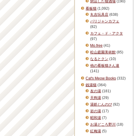
閉店した猫酒場
(190)
看板猫
(1,092)
丸吉玩具店
(638)
パリジャンカフェ
(82)
カフェ・ド・アクタ
(97)
Mo.free
(41)
松山庭園美術館
(85)
なるとクン
(10)
他の看板猫さん達
(141)
Cat's Meow Books
(332)
銭湯猫
(364)
友の湯
(181)
天狗湯
(29)
湯処じんのび
(92)
岩の湯
(17)
昭和湯
(7)
お湯どころ野川
(18)
紅梅湯
(5)