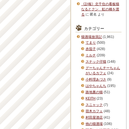
《訃報》北千住の看板猫
なるとクン 虹の橋を渡
る
に
匿名
より
カテゴリー
猫酒場放浪記
(1,961)
てまり
(500)
赤茄子
(428)
ミルチ
(209)
スナック仔猫
(148)
グーちゃんチーちゃん
がいるカフェ
(24)
小料理あづさ
(9)
はやちゃんち
(195)
路地裏の猫
(51)
KEITH
(23)
スニャック
(7)
宿木カフェ
(48)
村田屋酒店
(41)
他の猫酒場
(106)