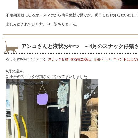
不定期更新になるか、スマホから簡単更新で繋ぐか、明日またお知らせいたし
楽しみにされていた方、申し訳ありません。
アンコさんと液状おやつ ～4月のスナック仔猫さ
ろっち
(
2024.05.17 06:55
)
|
スナック仔猫
,
猫酒場放浪記
|
個別ページ
|
コメントはまだ
4月の週末。
新小岩のスナック仔猫さんにやってまいりました。