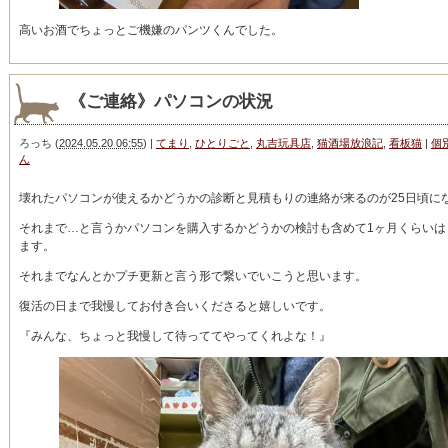
高いお酒でちょっとご機嫌のパンツくんでした。
《ご連絡》パソコンの状況
ろっち
(
2024.05.20 06:55
)
|
てまり
,
ひとりごと
,
丸吉玩具店
,
猫酒場放浪記
,
看板猫
|
個
ん
壊れたパソコンが使えるかどうかの診断と見積もりの連絡が来るのが25日頃に
それまで…と言うかパソコンを購入するかどうかの検討も含めて1ヶ月くらいは
ます。
それまでなんとかプチ更新と言う形で繋いでいこうと思います。
復活の日まで我慢してお付き合いくださると嬉しいです。
『みんな、ちょっと我慢して待っててやってくれよな！』