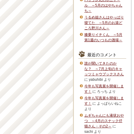
バサラさんのボニャ～
ル ～5月のはやちゃん
ち～
うるめ姐さんはやっぱり
寝てた ～5月のお湯ど
ころ野川さん～
膝乗りイチくん ～5月
第1週のいつもの酒場～
最近のコメント
誰が聞いてきたのか
な？ ～7月上旬のキャ
ッツミャウブックスさん
に
yabuhibi
より
今年も写真展を開催しま
す！
に
ろっち
より
今年も写真展を開催しま
す！
に
よっぱらいねこ
より
ムギちゃんにも液状おや
つ ～4月のスナック仔
猫さん・その2～
に
sachi
より