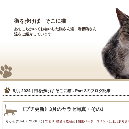
街を歩けば そこに猫
あちこち歩いてお会いした猫さん達、看板猫さん
達をご紹介しています
5月, 2024 | 街を歩けば そこに猫 - Part 2
のブログ記事
《プチ更新》3月のヤラセ写真・その1
ろっち
(
2024.05.21 06:55
)
|
てまり
,
猫酒場放浪記
|
個別ページ
|
コメントはまだありま