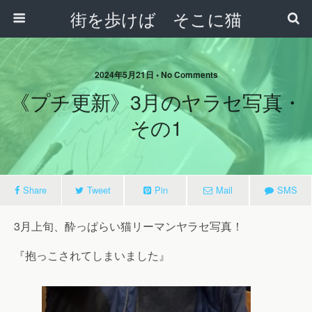
街を歩けば そこに猫
2024年5月21日 • No Comments
《プチ更新》3月のヤラセ写真・
その1
Share
Tweet
Pin
Mail
SMS
3月上旬、酔っぱらい猫リーマンヤラセ写真！
『抱っこされてしまいました』