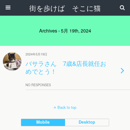
街を歩けば そこに猫
Archives › 5月 19th, 2024
2024年5月19日
バサラさん 7歳&店長就任お
めでとう！
NO RESPONSES
Back to top
Mobile
Desktop