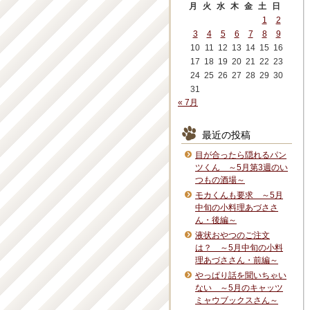
月
火
水
木
金
土
日
1
2
3
4
5
6
7
8
9
10
11
12
13
14
15
16
17
18
19
20
21
22
23
24
25
26
27
28
29
30
31
« 7月
最近の投稿
目が合ったら隠れるパン
ツくん ～5月第3週のい
つもの酒場～
モカくんも要求 ～5月
中旬の小料理あづささ
ん・後編～
液状おやつのご注文
は？ ～5月中旬の小料
理あづささん・前編～
やっぱり話を聞いちゃい
ない ～5月のキャッツ
ミャウブックスさん～