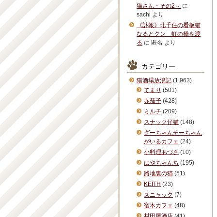
猫さん・その2～
に
sachi
より
《訃報》北千住の看板猫
なるとクン 虹の橋を渡
る
に
匿名
より
カテゴリー
猫酒場放浪記
(1,963)
てまり
(501)
赤茄子
(428)
ミルチ
(209)
スナック仔猫
(148)
グーちゃんチーちゃん
がいるカフェ
(24)
小料理あづさ
(10)
はやちゃんち
(195)
路地裏の猫
(51)
KEITH
(23)
スニャック
(7)
宿木カフェ
(48)
村田屋酒店
(41)