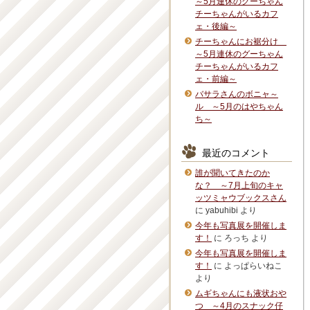
～5月連休のグーちゃん
チーちゃんがいるカフ
ェ・後編～
チーちゃんにお裾分け
～5月連休のグーちゃん
チーちゃんがいるカフ
ェ・前編～
バサラさんのボニャ～
ル ～5月のはやちゃん
ち～
最近のコメント
誰が聞いてきたのか
な？ ～7月上旬のキャ
ッツミャウブックスさん
に
yabuhibi
より
今年も写真展を開催しま
す！
に
ろっち
より
今年も写真展を開催しま
す！
に
よっぱらいねこ
より
ムギちゃんにも液状おや
つ ～4月のスナック仔