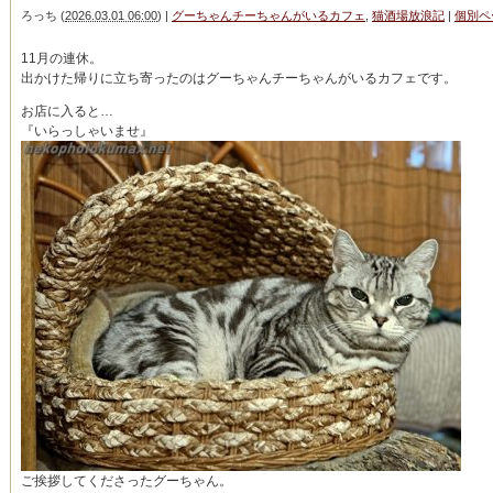
ろっち
(
2026.03.01 06:00
)
|
グーちゃんチーちゃんがいるカフェ
,
猫酒場放浪記
|
個別ペ
11月の連休。
出かけた帰りに立ち寄ったのはグーちゃんチーちゃんがいるカフェです。
お店に入ると…
『いらっしゃいませ』
ご挨拶してくださったグーちゃん。