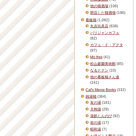
他の猫酒場
(106)
閉店した猫酒場
(190)
看板猫
(1,092)
丸吉玩具店
(638)
パリジャンカフェ
(82)
カフェ・ド・アクタ
(97)
Mo.free
(41)
松山庭園美術館
(85)
なるとクン
(10)
他の看板猫さん達
(141)
Cat's Meow Books
(332)
銭湯猫
(364)
友の湯
(181)
天狗湯
(29)
湯処じんのび
(92)
岩の湯
(17)
昭和湯
(7)