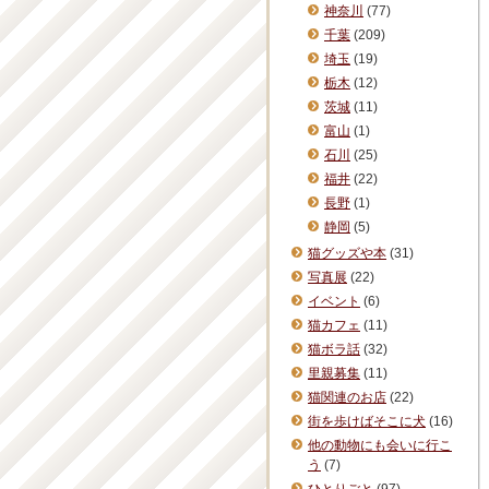
神奈川
(77)
千葉
(209)
埼玉
(19)
栃木
(12)
茨城
(11)
富山
(1)
石川
(25)
福井
(22)
長野
(1)
静岡
(5)
猫グッズや本
(31)
写真展
(22)
イベント
(6)
猫カフェ
(11)
猫ボラ話
(32)
里親募集
(11)
猫関連のお店
(22)
街を歩けばそこに犬
(16)
他の動物にも会いに行こ
う
(7)