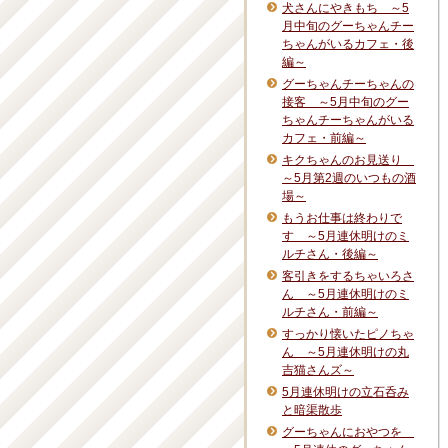
犬さんにやきもち ～5
月中旬のグーちゃんチー
ちゃんがいるカフェ・後
編～
グーちゃんチーちゃんの
接客 ～5月中旬のグー
ちゃんチーちゃんがいる
カフェ・前編～
キクちゃんのお見送り
～5月第2週のいつもの酒
場～
もうお仕事は終わりで
す ～5月連休明けのミ
ルチさん・後編～
客引きをするちゃいろさ
ん ～5月連休明けのミ
ルチさん・前編～
すっかり懐いたピノちゃ
ん ～5月連休明けの丸
吉猫さんズ～
5月連休明けの立石呑み
と暗渠散歩
グーちゃんにおやつを