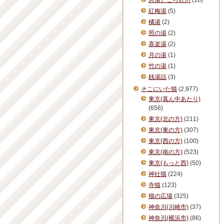
お湯どころ野川
(18)
紅梅湯
(5)
橘湯
(2)
照の湯
(2)
喜楽湯
(2)
月の湯
(1)
竹の湯
(1)
銭湯話
(3)
そこにいた猫
(2,977)
東京(真ん中あたり)
(656)
東京(北の方)
(211)
東京(東の方)
(307)
東京(西の方)
(100)
東京(南の方)
(523)
東京(もっと西)
(50)
神社猫
(224)
寺猫
(123)
猫の広場
(325)
神奈川(川崎市)
(37)
神奈川(横浜市)
(86)