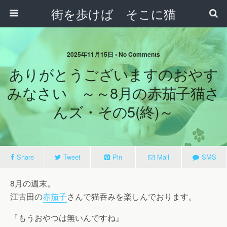
街を歩けば そこに猫
2025年11月15日 • No Comments
ありがとうございますのおやす
みなさい ～～8月の赤茄子猫さ
んズ・その5(終)～
Share
Tweet
Pin
Mail
SMS
8月の週末。
江古田の
赤茄子
さんで猫吞みを楽しんでおります。
『もうおやつは無いんですね』