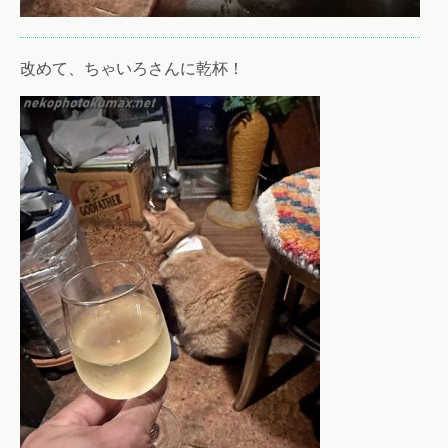
改めて、ちゃいろさんに乾杯！