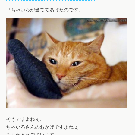
『ちゃいろが当ててあげたのです』
そうですよねぇ。
ちゃいろさんのおかげですよねぇ。
ありがとうございます。