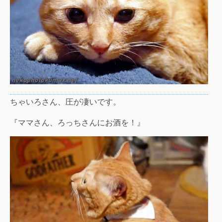
ちゃいろさん、圧が凄いです。
『ママさん、ろっちさんにお酒を！』