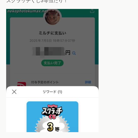
スクラッチくじ3等当たり！