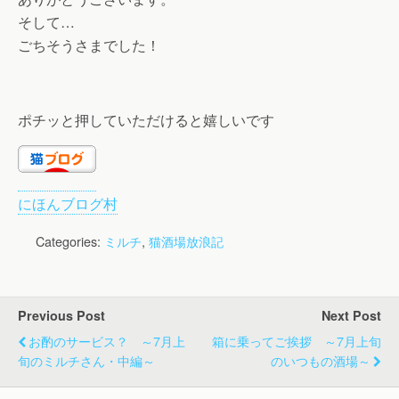
そして…
ごちそうさまでした！
ポチッと押していただけると嬉しいです
にほんブログ村
Categories:
ミルチ
,
猫酒場放浪記
Previous Post
Next Post
お酌のサービス？ ～7月上
箱に乗ってご挨拶 ～7月上旬
旬のミルチさん・中編～
のいつもの酒場～