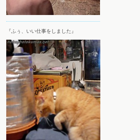
『ふぅ、いい仕事をしました』