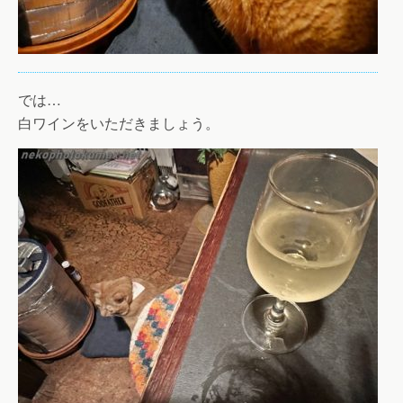
では…
白ワインをいただきましょう。