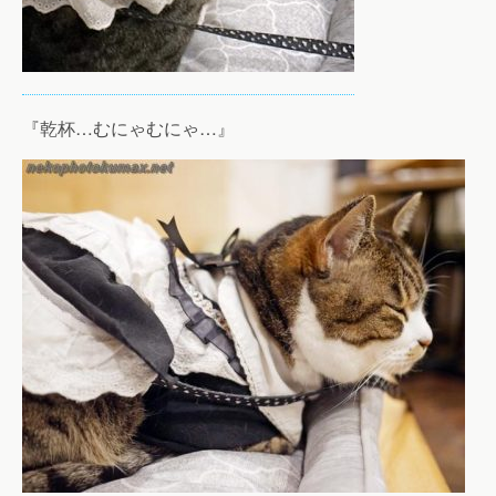
『乾杯…むにゃむにゃ…』