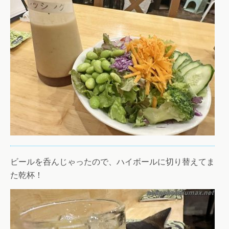
ビールを呑んじゃったので、ハイボールに切り替えてま
た乾杯！