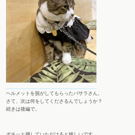
ヘルメットを脱がしてもらったバサラさん。
さて、次は何をしてくださるんでしょうか？
続きは後編で。
ポチッと押していただけると嬉しいです