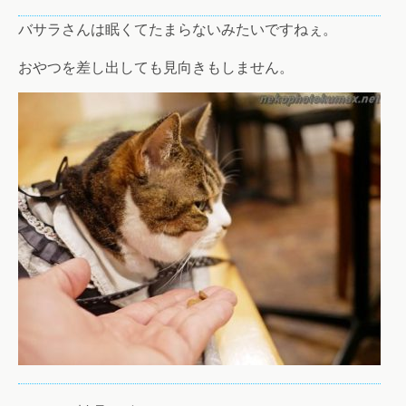
バサラさんは眠くてたまらないみたいですねぇ。
おやつを差し出しても見向きもしません。