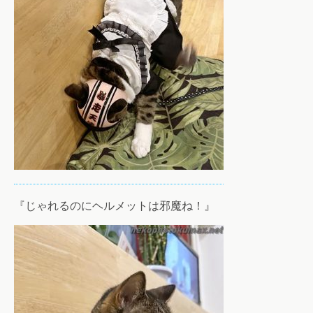
『じゃれるのにヘルメットは邪魔ね！』