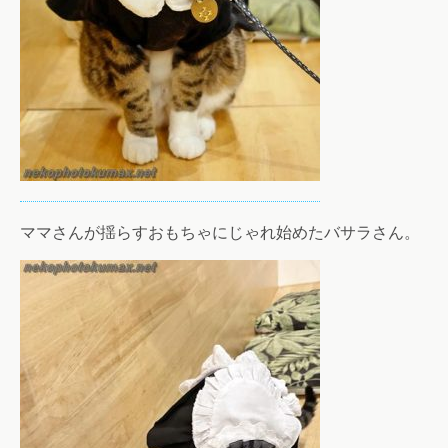
ママさんが揺らすおもちゃにじゃれ始めたバサラさん。