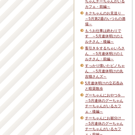
ちゃんチーちゃんがいる
カフェ・前編～
キクちゃんのお見送り
～5月第2週のいつもの酒
場～
もうお仕事は終わりで
す ～5月連休明けのミ
ルチさん・後編～
客引きをするちゃいろさ
ん ～5月連休明けのミ
ルチさん・前編～
すっかり懐いたピノちゃ
ん ～5月連休明けの丸
吉猫さんズ～
5月連休明けの立石呑み
と暗渠散歩
グーちゃんにおやつを
～5月連休のグーちゃん
チーちゃんがいるカフ
ェ・後編～
チーちゃんにお裾分け
～5月連休のグーちゃん
チーちゃんがいるカフ
ェ・前編～