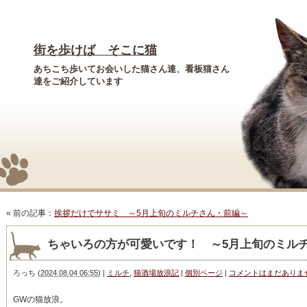
街を歩けば そこに猫
あちこち歩いてお会いした猫さん達、看板猫さん
達をご紹介しています
« 前の記事：
挨拶だけでササミ ～5月上旬のミルチさん・前編～
ちゃいろの方が可愛いです！ ～5月上旬のミル
ろっち
(
2024.08.04 06:55
)
|
ミルチ
,
猫酒場放浪記
|
個別ページ
|
コメントはまだありま
GWの猫放浪。