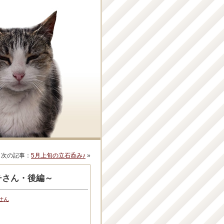
次の記事：
5月上旬の立石呑み♪
»
チさん・後編～
せん