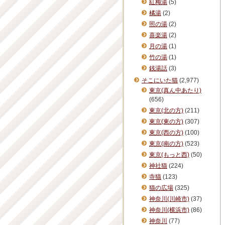
紅梅湯
(5)
橘湯
(2)
照の湯
(2)
喜楽湯
(2)
月の湯
(1)
竹の湯
(1)
銭湯話
(3)
そこにいた猫
(2,977)
東京(真ん中あたり)
(656)
東京(北の方)
(211)
東京(東の方)
(307)
東京(西の方)
(100)
東京(南の方)
(523)
東京(もっと西)
(50)
神社猫
(224)
寺猫
(123)
猫の広場
(325)
神奈川(川崎市)
(37)
神奈川(横浜市)
(86)
神奈川
(77)