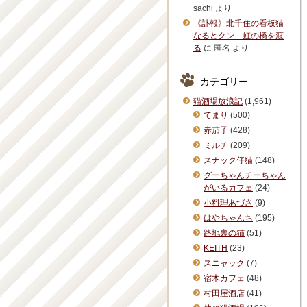
sachi
より
《訃報》北千住の看板猫
なるとクン 虹の橋を渡
る
に
匿名
より
カテゴリー
猫酒場放浪記
(1,961)
てまり
(500)
赤茄子
(428)
ミルチ
(209)
スナック仔猫
(148)
グーちゃんチーちゃん
がいるカフェ
(24)
小料理あづさ
(9)
はやちゃんち
(195)
路地裏の猫
(51)
KEITH
(23)
スニャック
(7)
宿木カフェ
(48)
村田屋酒店
(41)