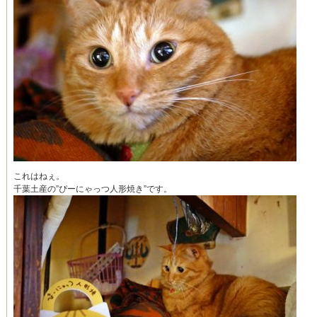
これはねぇ。
千葉土産の”ぴーにゃっつ人形焼き”です。