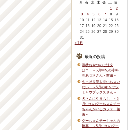
月
火
水
木
金
土
日
1
2
3
4
5
6
7
8
9
10
11
12
13
14
15
16
17
18
19
20
21
22
23
24
25
26
27
28
29
30
31
« 7月
最近の投稿
液状おやつのご注文
は？ ～5月中旬の小料
理あづささん・前編～
やっぱり話を聞いちゃい
ない ～5月のキャッツ
ミャウブックスさん～
犬さんにやきもち ～5
月中旬のグーちゃんチー
ちゃんがいるカフェ・後
編～
グーちゃんチーちゃんの
接客 ～5月中旬のグー