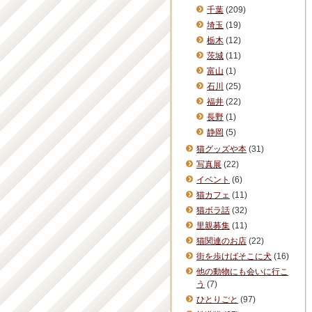
千葉
(209)
埼玉
(19)
栃木
(12)
茨城
(11)
富山
(1)
石川
(25)
福井
(22)
長野
(1)
静岡
(5)
猫グッズや本
(31)
写真展
(22)
イベント
(6)
猫カフェ
(11)
猫ボラ話
(32)
里親募集
(11)
猫関連のお店
(22)
街を歩けばそこに犬
(16)
他の動物にも会いに行こ
う
(7)
ひとりごと
(97)