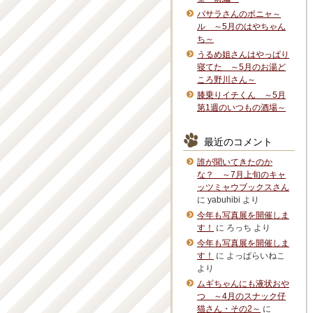
バサラさんのボニャ～
ル ～5月のはやちゃん
ち～
うるめ姐さんはやっぱり
寝てた ～5月のお湯ど
ころ野川さん～
膝乗りイチくん ～5月
第1週のいつもの酒場～
最近のコメント
誰が聞いてきたのか
な？ ～7月上旬のキャ
ッツミャウブックスさん
に
yabuhibi
より
今年も写真展を開催しま
す！
に
ろっち
より
今年も写真展を開催しま
す！
に
よっぱらいねこ
より
ムギちゃんにも液状おや
つ ～4月のスナック仔
猫さん・その2～
に