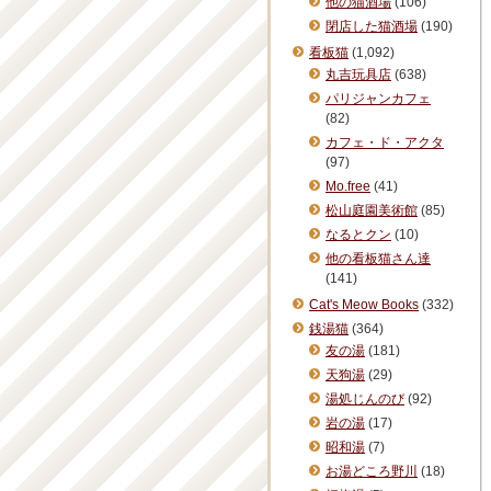
他の猫酒場
(106)
閉店した猫酒場
(190)
看板猫
(1,092)
丸吉玩具店
(638)
パリジャンカフェ
(82)
カフェ・ド・アクタ
(97)
Mo.free
(41)
松山庭園美術館
(85)
なるとクン
(10)
他の看板猫さん達
(141)
Cat's Meow Books
(332)
銭湯猫
(364)
友の湯
(181)
天狗湯
(29)
湯処じんのび
(92)
岩の湯
(17)
昭和湯
(7)
お湯どころ野川
(18)