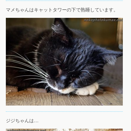
マメちゃんはキャットタワーの下で熟睡しています。
ジジちゃんは…