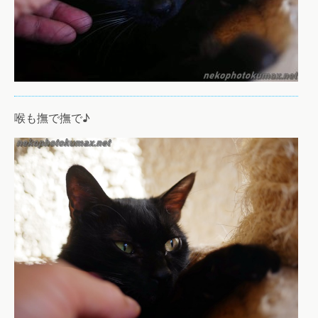
喉も撫で撫で♪