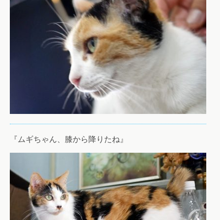
『ムギちゃん、膝から降りたね』