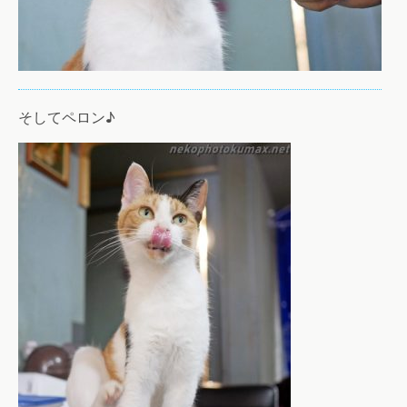
そしてペロン♪