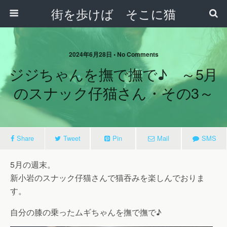
街を歩けば そこに猫
2024年6月28日 • No Comments
ジジちゃんを撫で撫で♪ ～5月
のスナック仔猫さん・その3～
Share
Tweet
Pin
Mail
SMS
5月の週末。
新小岩のスナック仔猫さんで猫吞みを楽しんでおりま
す。
自分の膝の乗ったムギちゃんを撫で撫で♪