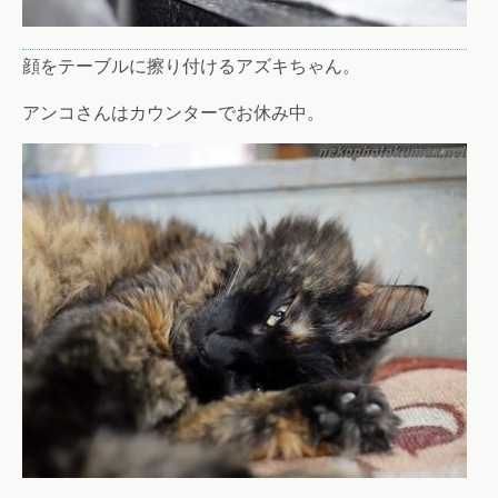
顔をテーブルに擦り付けるアズキちゃん。
アンコさんはカウンターでお休み中。