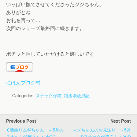
いっぱい撫でさせてくださったジジちゃん。
ありがとね！
お礼を言って…
次回のシリーズ最終回に続きます。
ポチッと押していただけると嬉しいです
にほんブログ村
Categories:
スナック仔猫
,
猫酒場放浪記
Previous Post
Next Post
膝乗りムギちゃん ～5月の
マメちゃんのお見送り ～5月
スナック仔猫さん・その2～
のスナック仔猫さん・その