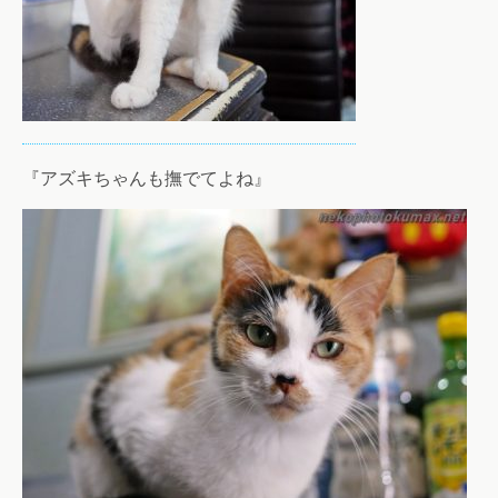
『アズキちゃんも撫でてよね』