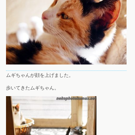
ムギちゃんが顔を上げました。
歩いてきたムギちゃん。