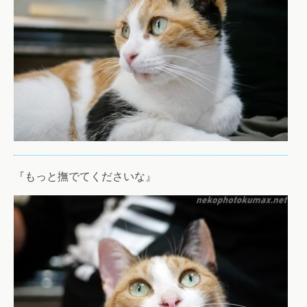
『もっと撫でてくださいな』