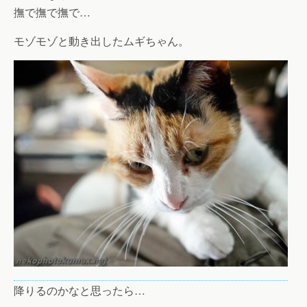
撫で撫で撫で…
モゾモゾと動き出したムギちゃん。
降りるのかなと思ったら…