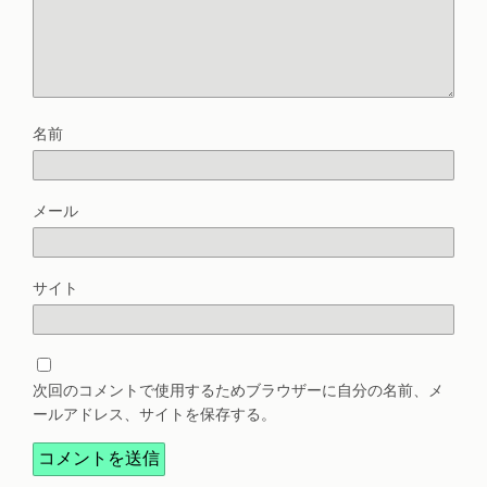
名前
メール
サイト
次回のコメントで使用するためブラウザーに自分の名前、メ
ールアドレス、サイトを保存する。