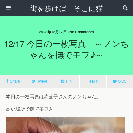
街を歩けば そこに猫
2023年12月17日 • No Comments
12/17 今日の一枚写真 ～ノンち
ゃんを撫でモフ♪～
Share
Tweet
Pin
Mail
SMS
本日の一枚写真は赤茄子さんのノンちゃん。
高い場所で撫でモフ♪