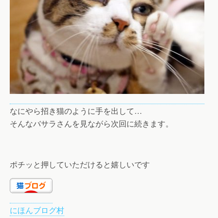
なにやら招き猫のように手を出して…
そんなバサラさんを見ながら次回に続きます。
ポチッと押していただけると嬉しいです
にほんブログ村