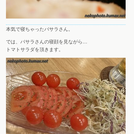
本気で寝ちゃったバサラさん。
では、バサラさんの寝顔を見ながら…
トマトサラダを頂きます。