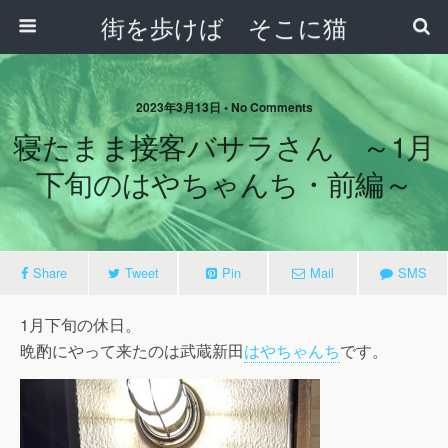
街を歩けば そこに猫
2023年3月13日 • No Comments
寝たまま接客バサラさん ～1月
下旬のはやちゃんち・前編～
Share
Tweet
Pin
Mail
SMS
1月下旬の休日。
晩酌にやって来たのは武蔵新田
はやちゃんち
です。