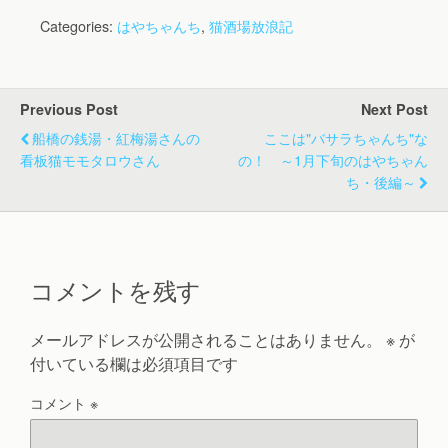
Categories:
はやちゃんち
,
猫酒場放浪記
Previous Post
Next Post
船橋の銭湯・紅梅湯さんの
ここは"バサラちゃんち"な
看板猫モモタロウさん
の！ ～1月下旬のはやちゃん
ち・後編～
コメントを残す
メールアドレスが公開されることはありません。
※
が
付いている欄は必須項目です
コメント
※