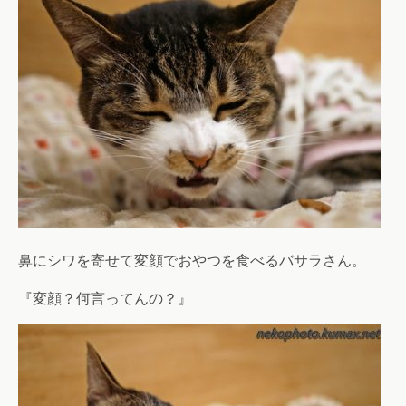
鼻にシワを寄せて変顔でおやつを食べるバサラさん。
『変顔？何言ってんの？』