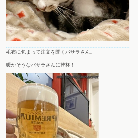
毛布に包まって注文を聞くバサラさん。
暖かそうなバサラさんに乾杯！