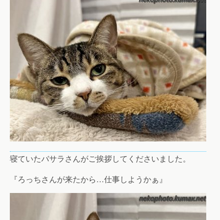
寝ていたバサラさんがご挨拶してくださいました。
『ろっちさんが来たから…仕事しようかぁ』