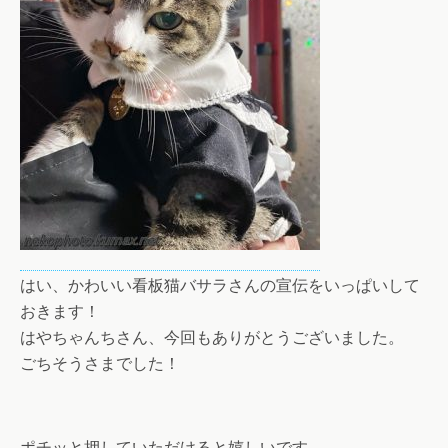
はい、かわいい看板猫バサラさんの宣伝をいっぱいして
おきます！
はやちゃんちさん、今回もありがとうございました。
ごちそうさまでした！
ポチッと押していただけると嬉しいです