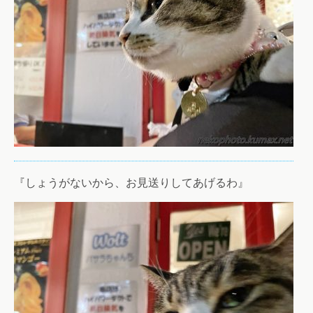
『しょうがないから、お見送りしてあげるわ』