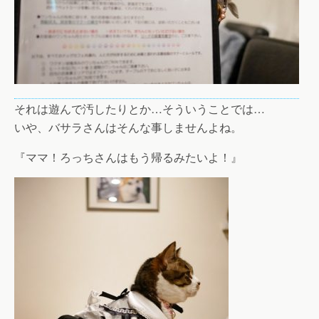
それは遊んで汚したりとか…そういうことでは…
いや、バサラさんはそんな事しませんよね。
『ママ！ろっちさんはもう帰るみたいよ！』