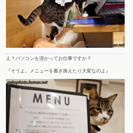
え？パソコンを浸かってお仕事ですか？
『そうよ。メニューを書き換えたり大変なのよ』