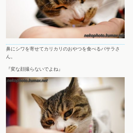
鼻にシワを寄せてカリカリのおやつを食べるバサラさ
ん。
『変な顔撮らないでよね』