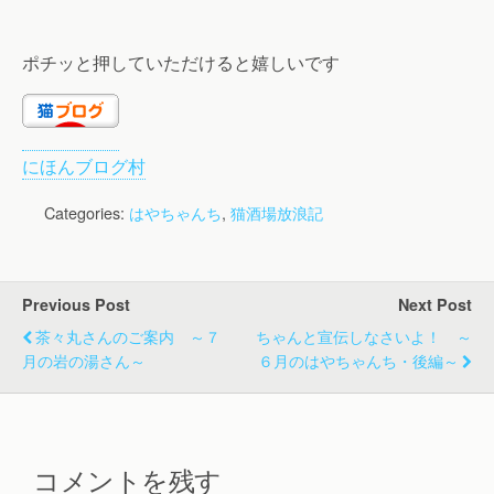
ポチッと押していただけると嬉しいです
にほんブログ村
Categories:
はやちゃんち
,
猫酒場放浪記
Previous Post
Next Post
茶々丸さんのご案内 ～７
ちゃんと宣伝しなさいよ！ ～
月の岩の湯さん～
６月のはやちゃんち・後編～
コメントを残す