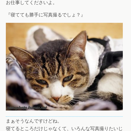
お仕事してくださいよ。
『寝てても勝手に写真撮るでしょ？』
まぁそうなんですけどね。
寝てるところだけじゃなくて、いろんな写真撮りたいじ