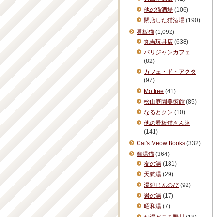
他の猫酒場
(106)
閉店した猫酒場
(190)
看板猫
(1,092)
丸吉玩具店
(638)
パリジャンカフェ
(82)
カフェ・ド・アクタ
(97)
Mo.free
(41)
松山庭園美術館
(85)
なるとクン
(10)
他の看板猫さん達
(141)
Cat's Meow Books
(332)
銭湯猫
(364)
友の湯
(181)
天狗湯
(29)
湯処じんのび
(92)
岩の湯
(17)
昭和湯
(7)