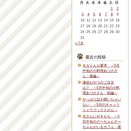
月
火
水
木
金
土
日
1
2
3
4
5
6
7
8
9
10
11
12
13
14
15
16
17
18
19
20
21
22
23
24
25
26
27
28
29
30
31
« 7月
最近の投稿
モカくんも要求 ～5月
中旬の小料理あづささ
ん・後編～
液状おやつのご注文
は？ ～5月中旬の小料
理あづささん・前編～
やっぱり話を聞いちゃい
ない ～5月のキャッツ
ミャウブックスさん～
犬さんにやきもち ～5
月中旬のグーちゃんチー
ちゃんがいるカフェ・後