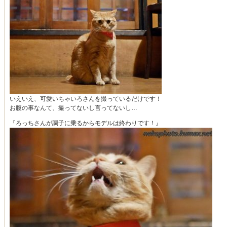
いえいえ、可愛いちゃいろさんを撮っているだけです！
お腹の事なんて、撮ってないし言ってないし…
『ろっちさんが調子に乗るからモデルは終わりです！』