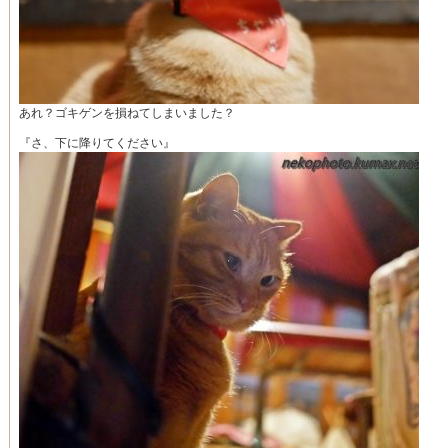
あれ？ゴキゲンを損ねてしまいました？
『さ、下に降りてください』