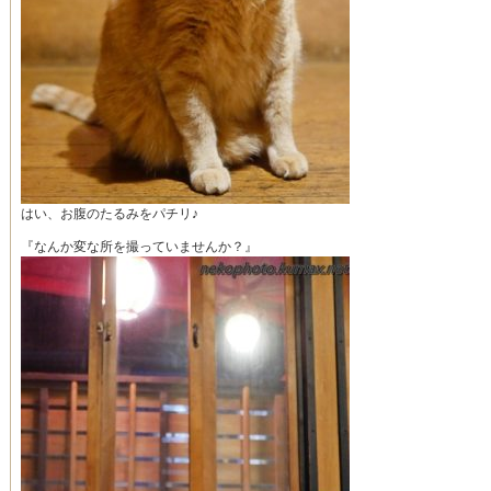
はい、お腹のたるみをパチリ♪
『なんか変な所を撮っていませんか？』