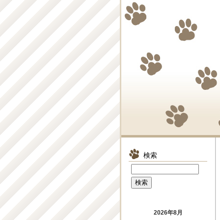
検索
2026年8月