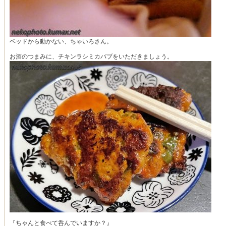
ベッドから動かない、ちゃいろさん。
お酒のつまみに、チキンラシミカバブをいただきましょう。
『ちゃんと食べて呑んでいますか？』