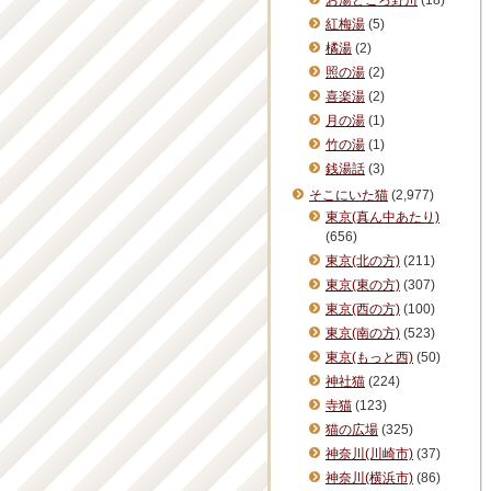
お湯どころ野川
(18)
紅梅湯
(5)
橘湯
(2)
照の湯
(2)
喜楽湯
(2)
月の湯
(1)
竹の湯
(1)
銭湯話
(3)
そこにいた猫
(2,977)
東京(真ん中あたり)
(656)
東京(北の方)
(211)
東京(東の方)
(307)
東京(西の方)
(100)
東京(南の方)
(523)
東京(もっと西)
(50)
神社猫
(224)
寺猫
(123)
猫の広場
(325)
神奈川(川崎市)
(37)
神奈川(横浜市)
(86)