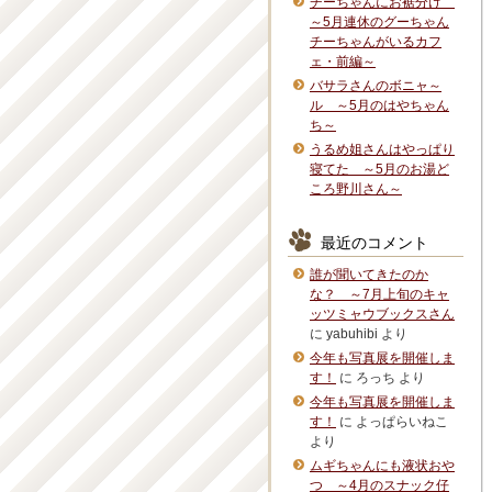
チーちゃんにお裾分け
～5月連休のグーちゃん
チーちゃんがいるカフ
ェ・前編～
バサラさんのボニャ～
ル ～5月のはやちゃん
ち～
うるめ姐さんはやっぱり
寝てた ～5月のお湯ど
ころ野川さん～
最近のコメント
誰が聞いてきたのか
な？ ～7月上旬のキャ
ッツミャウブックスさん
に
yabuhibi
より
今年も写真展を開催しま
す！
に
ろっち
より
今年も写真展を開催しま
す！
に
よっぱらいねこ
より
ムギちゃんにも液状おや
つ ～4月のスナック仔