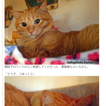
階段下のベッドからご挨拶してくださった、看板猫ちゃいろさん。
『どうぞ、ごゆっくり』