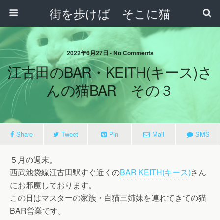
街を歩けば そこに猫
2022年6月27日 • No Comments
江古田のBAR・KEITH(キース)さ
んの猫BAR その３
Share
Tweet
Pin
Mail
SMS
５月の週末。
西武池袋線江古田駅すぐ近くの
BAR KEITH(キース)
さん
にお邪魔しております。
この日はマスターの家族・白猫三姉妹を連れてきての猫
BAR営業です。