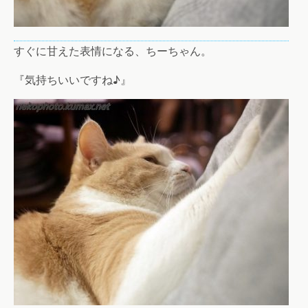
すぐに甘えた表情になる、ちーちゃん。
『気持ちいいですね♪』