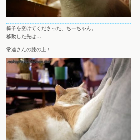
椅子を空けてくださった、ちーちゃん。
移動した先は…
常連さんの膝の上！