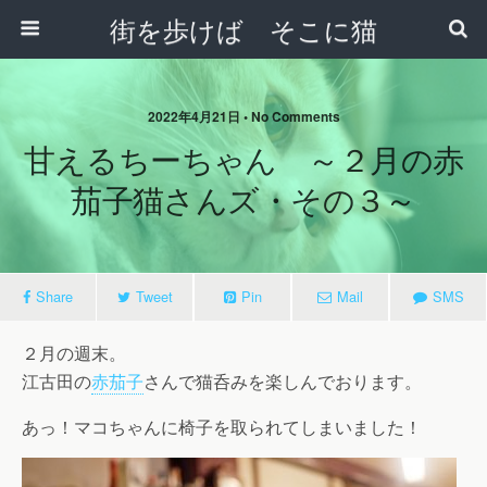
街を歩けば そこに猫
2022年4月21日 • No Comments
甘えるちーちゃん ～２月の赤
茄子猫さんズ・その３～
Share
Tweet
Pin
Mail
SMS
２月の週末。
江古田の
赤茄子
さんで猫呑みを楽しんでおります。
あっ！マコちゃんに椅子を取られてしまいました！