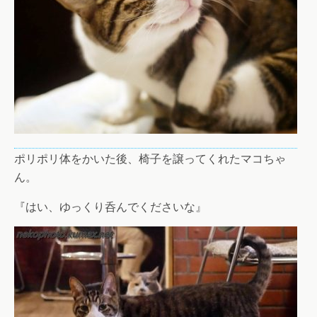
ポリポリ体をかいた後、椅子を譲ってくれたマコちゃ
ん。
『はい、ゆっくり呑んでくださいな』