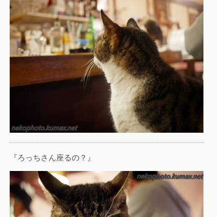
『ろっちさん座るの？』