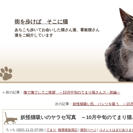
街を歩けば そこに猫
あちこち歩いてお会いした猫さん達、看板猫さん
達をご紹介しています
« 前の記事：
撫で撫でしてご挨拶 ～10月中旬のてまり猫さんズ・前編～
次の記事：
妖怪猫吸い氏、パンツを吸う ～10
妖怪猫吸いのヤラセ写真 ～10月中旬のてまり猫
ろっち
(
2021.11.21 07:00
)
|
てまり
,
猫酒場放浪記
|
個別ページ
|
コメントはまだありま