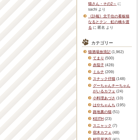
猫さん・その2～
に
sachi
より
《訃報》北千住の看板猫
なるとクン 虹の橋を渡
る
に
匿名
より
カテゴリー
猫酒場放浪記
(1,962)
てまり
(500)
赤茄子
(428)
ミルチ
(209)
スナック仔猫
(148)
グーちゃんチーちゃん
がいるカフェ
(24)
小料理あづさ
(10)
はやちゃんち
(195)
路地裏の猫
(51)
KEITH
(23)
スニャック
(7)
宿木カフェ
(48)
村田屋酒店
(41)