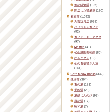
他の猫酒場
(106)
閉店した猫酒場
(190)
看板猫
(1,092)
丸吉玩具店
(638)
パリジャンカフェ
(82)
カフェ・ド・アクタ
(97)
Mo.free
(41)
松山庭園美術館
(85)
なるとクン
(10)
他の看板猫さん達
(141)
Cat's Meow Books
(332)
銭湯猫
(364)
友の湯
(181)
天狗湯
(29)
湯処じんのび
(92)
岩の湯
(17)
昭和湯
(7)