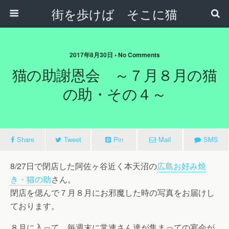
街を歩けば そこに猫
2017年8月30日 • No Comments
猫の助謝恩会 ～７月８月の猫
の助・その４～
Share
Tweet
Pin
Mail
SMS
8/27日で閉店した阿佐ヶ谷近く本天沼の
広島お好み焼
き・猫の助
さん。
閉店を偲んで７月８月にお邪魔した時の写真をお届けし
ております。
８月に入って、毎週末に常連さん達が集まっての宴会が