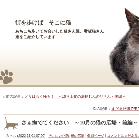
街を歩けば そこに猫
あちこち歩いてお会いした猫さん達、看板猫さん
達をご紹介しています
« 前の記事：
ノリはもう帰る！ ～10月上旬の湯処じんのびさん・後編～
次の記事：
まだまだ撫でモ
さぁ撫でてください ～10月の猫の広場・前編～
ろっち
(
2022.11.01 07:00
)
|
そこにいた猫
,
猫の広場
|
個別ページ
|
コメントはまだあり