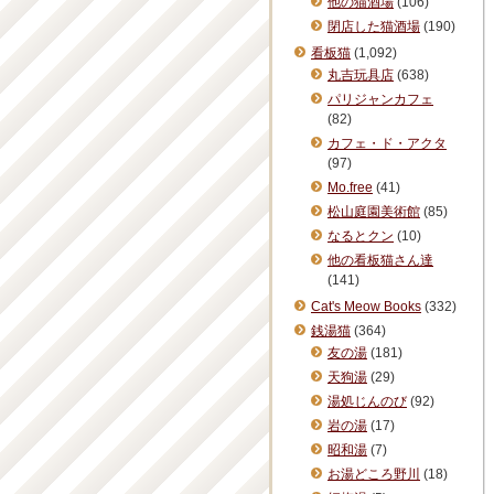
他の猫酒場
(106)
閉店した猫酒場
(190)
看板猫
(1,092)
丸吉玩具店
(638)
パリジャンカフェ
(82)
カフェ・ド・アクタ
(97)
Mo.free
(41)
松山庭園美術館
(85)
なるとクン
(10)
他の看板猫さん達
(141)
Cat's Meow Books
(332)
銭湯猫
(364)
友の湯
(181)
天狗湯
(29)
湯処じんのび
(92)
岩の湯
(17)
昭和湯
(7)
お湯どころ野川
(18)