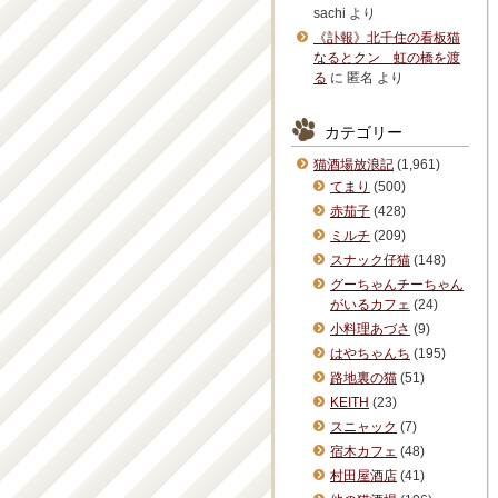
sachi
より
《訃報》北千住の看板猫
なるとクン 虹の橋を渡
る
に
匿名
より
カテゴリー
猫酒場放浪記
(1,961)
てまり
(500)
赤茄子
(428)
ミルチ
(209)
スナック仔猫
(148)
グーちゃんチーちゃん
がいるカフェ
(24)
小料理あづさ
(9)
はやちゃんち
(195)
路地裏の猫
(51)
KEITH
(23)
スニャック
(7)
宿木カフェ
(48)
村田屋酒店
(41)