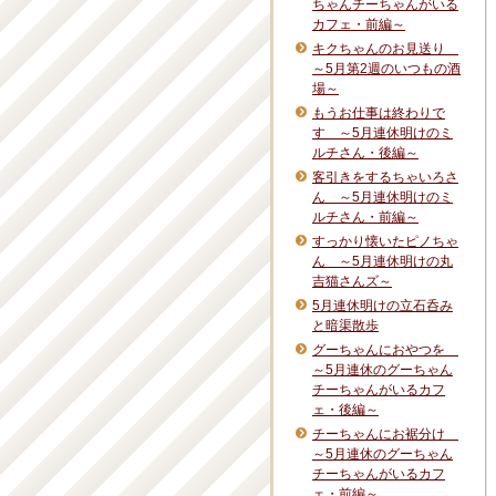
ちゃんチーちゃんがいる
カフェ・前編～
キクちゃんのお見送り
～5月第2週のいつもの酒
場～
もうお仕事は終わりで
す ～5月連休明けのミ
ルチさん・後編～
客引きをするちゃいろさ
ん ～5月連休明けのミ
ルチさん・前編～
すっかり懐いたピノちゃ
ん ～5月連休明けの丸
吉猫さんズ～
5月連休明けの立石呑み
と暗渠散歩
グーちゃんにおやつを
～5月連休のグーちゃん
チーちゃんがいるカフ
ェ・後編～
チーちゃんにお裾分け
～5月連休のグーちゃん
チーちゃんがいるカフ
ェ・前編～