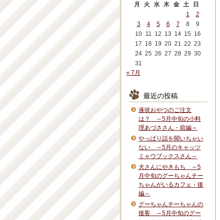
月
火
水
木
金
土
日
1
2
3
4
5
6
7
8
9
10
11
12
13
14
15
16
17
18
19
20
21
22
23
24
25
26
27
28
29
30
31
« 7月
最近の投稿
液状おやつのご注文
は？ ～5月中旬の小料
理あづささん・前編～
やっぱり話を聞いちゃい
ない ～5月のキャッツ
ミャウブックスさん～
犬さんにやきもち ～5
月中旬のグーちゃんチー
ちゃんがいるカフェ・後
編～
グーちゃんチーちゃんの
接客 ～5月中旬のグー