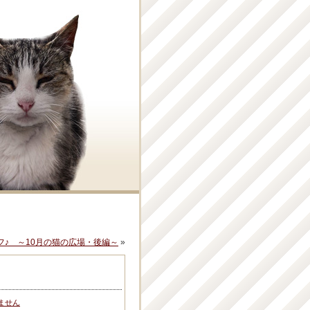
フ♪ ～10月の猫の広場・後編～
»
ません