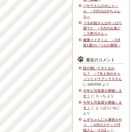
バサラさんのボニャ～
ル ～5月のはやちゃん
ち～
うるめ姐さんはやっぱり
寝てた ～5月のお湯ど
ころ野川さん～
膝乗りイチくん ～5月
第1週のいつもの酒場～
最近のコメント
誰が聞いてきたのか
な？ ～7月上旬のキャ
ッツミャウブックスさん
に
yabuhibi
より
今年も写真展を開催しま
す！
に
ろっち
より
今年も写真展を開催しま
す！
に
よっぱらいねこ
より
ムギちゃんにも液状おや
つ ～4月のスナック仔
猫さん・その2～
に