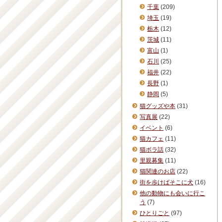
千葉
(209)
埼玉
(19)
栃木
(12)
茨城
(11)
富山
(1)
石川
(25)
福井
(22)
長野
(1)
静岡
(5)
猫グッズや本
(31)
写真展
(22)
イベント
(6)
猫カフェ
(11)
猫ボラ話
(32)
里親募集
(11)
猫関連のお店
(22)
街を歩けばそこに犬
(16)
他の動物にも会いに行こ
う
(7)
ひとりごと
(97)