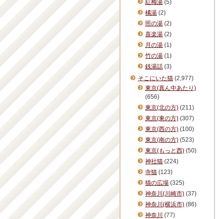
紅梅湯
(5)
橘湯
(2)
照の湯
(2)
喜楽湯
(2)
月の湯
(1)
竹の湯
(1)
銭湯話
(3)
そこにいた猫
(2,977)
東京(真ん中あたり)
(656)
東京(北の方)
(211)
東京(東の方)
(307)
東京(西の方)
(100)
東京(南の方)
(523)
東京(もっと西)
(50)
神社猫
(224)
寺猫
(123)
猫の広場
(325)
神奈川(川崎市)
(37)
神奈川(横浜市)
(86)
神奈川
(77)