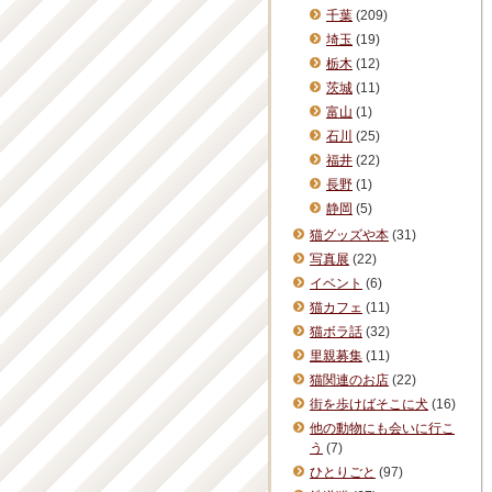
千葉
(209)
埼玉
(19)
栃木
(12)
茨城
(11)
富山
(1)
石川
(25)
福井
(22)
長野
(1)
静岡
(5)
猫グッズや本
(31)
写真展
(22)
イベント
(6)
猫カフェ
(11)
猫ボラ話
(32)
里親募集
(11)
猫関連のお店
(22)
街を歩けばそこに犬
(16)
他の動物にも会いに行こ
う
(7)
ひとりごと
(97)