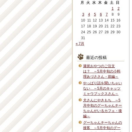
月
火
水
木
金
土
日
1
2
3
4
5
6
7
8
9
10
11
12
13
14
15
16
17
18
19
20
21
22
23
24
25
26
27
28
29
30
31
« 7月
最近の投稿
液状おやつのご注文
は？ ～5月中旬の小料
理あづささん・前編～
やっぱり話を聞いちゃい
ない ～5月のキャッツ
ミャウブックスさん～
犬さんにやきもち ～5
月中旬のグーちゃんチー
ちゃんがいるカフェ・後
編～
グーちゃんチーちゃんの
接客 ～5月中旬のグー