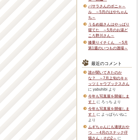
バサラさんのボニャ～
ル ～5月のはやちゃん
ち～
うるめ姐さんはやっぱり
寝てた ～5月のお湯ど
ころ野川さん～
膝乗りイチくん ～5月
第1週のいつもの酒場～
最近のコメント
誰が聞いてきたのか
な？ ～7月上旬のキャ
ッツミャウブックスさん
に
yabuhibi
より
今年も写真展を開催しま
す！
に
ろっち
より
今年も写真展を開催しま
す！
に
よっぱらいねこ
より
ムギちゃんにも液状おや
つ ～4月のスナック仔
猫さん・その2～
に