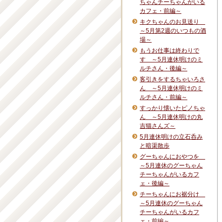
ちゃんチーちゃんがいる
カフェ・前編～
キクちゃんのお見送り
～5月第2週のいつもの酒
場～
もうお仕事は終わりで
す ～5月連休明けのミ
ルチさん・後編～
客引きをするちゃいろさ
ん ～5月連休明けのミ
ルチさん・前編～
すっかり懐いたピノちゃ
ん ～5月連休明けの丸
吉猫さんズ～
5月連休明けの立石呑み
と暗渠散歩
グーちゃんにおやつを
～5月連休のグーちゃん
チーちゃんがいるカフ
ェ・後編～
チーちゃんにお裾分け
～5月連休のグーちゃん
チーちゃんがいるカフ
ェ・前編～