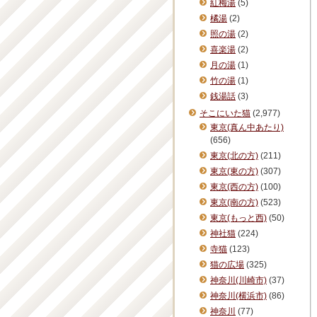
紅梅湯
(5)
橘湯
(2)
照の湯
(2)
喜楽湯
(2)
月の湯
(1)
竹の湯
(1)
銭湯話
(3)
そこにいた猫
(2,977)
東京(真ん中あたり)
(656)
東京(北の方)
(211)
東京(東の方)
(307)
東京(西の方)
(100)
東京(南の方)
(523)
東京(もっと西)
(50)
神社猫
(224)
寺猫
(123)
猫の広場
(325)
神奈川(川崎市)
(37)
神奈川(横浜市)
(86)
神奈川
(77)