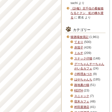
sachi
より
《訃報》北千住の看板猫
なるとクン 虹の橋を渡
る
に
匿名
より
カテゴリー
猫酒場放浪記
(1,961)
てまり
(500)
赤茄子
(428)
ミルチ
(209)
スナック仔猫
(148)
グーちゃんチーちゃん
がいるカフェ
(24)
小料理あづさ
(9)
はやちゃんち
(195)
路地裏の猫
(51)
KEITH
(23)
スニャック
(7)
宿木カフェ
(48)
村田屋酒店
(41)