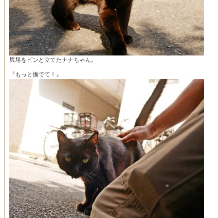
尻尾をピンと立てたナナちゃん。
『もっと撫でて！』