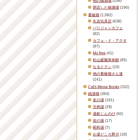
他の猫酒場
(106)
閉店した猫酒場
(190)
看板猫
(1,092)
丸吉玩具店
(638)
パリジャンカフェ
(82)
カフェ・ド・アクタ
(97)
Mo.free
(41)
松山庭園美術館
(85)
なるとクン
(10)
他の看板猫さん達
(141)
Cat's Meow Books
(332)
銭湯猫
(364)
友の湯
(181)
天狗湯
(29)
湯処じんのび
(92)
岩の湯
(17)
昭和湯
(7)
お湯どころ野川
(18)