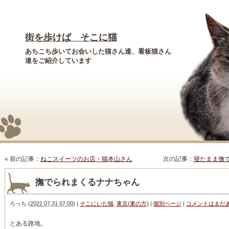
街を歩けば そこに猫
あちこち歩いてお会いした猫さん達、看板猫さん
達をご紹介しています
« 前の記事：
ねこスイーツのお店・猫本山さん
次の記事：
寝たまま撫
撫でられまくるナナちゃん
ろっち
(
2022.07.31 07:00
)
|
そこにいた猫
,
東京(東の方)
|
個別ページ
|
コメントはまだ
とある路地。