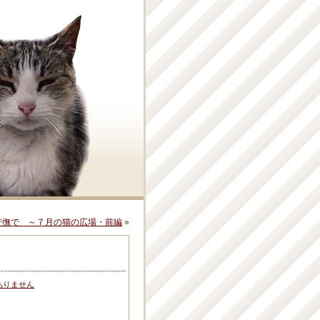
で撫で ～７月の猫の広場・前編
»
ありません