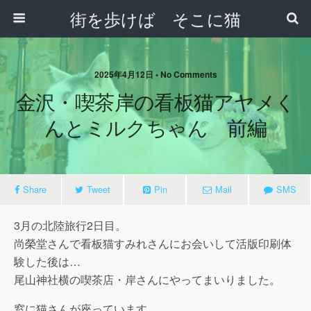
街を歩けば そこに猫
2025年4月12日 • No Comments
金沢・喫茶岸の看板猫アヤメく
んとミルクちゃん 前編
Share
Tweet
Pin
Mail
SMS
3月の北陸旅行2日目。
尚榮堂さんで看板猫すみれさんにお会いして活版印刷体
験した後は…
尾山神社横の喫茶店・岸さんにやってまいりました。
窓に猫さんが座っています。