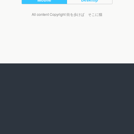
All content Copyright 街を歩けば そこに猫