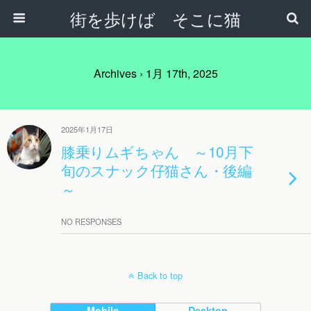
街を歩けば そこに猫
Archives › 1月 17th, 2025
2025年1月17日
膝乗りムギちゃん ～10月下
旬のスナック仔猫さん・後編
～
NO RESPONSES
Back to top
Mobile
Desktop