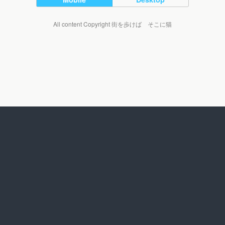
All content Copyright 街を歩けば そこに猫