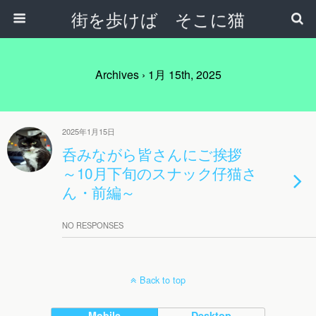
街を歩けば そこに猫
Archives › 1月 15th, 2025
2025年1月15日
呑みながら皆さんにご挨拶
～10月下旬のスナック仔猫さ
ん・前編～
NO RESPONSES
Back to top
Mobile
Desktop