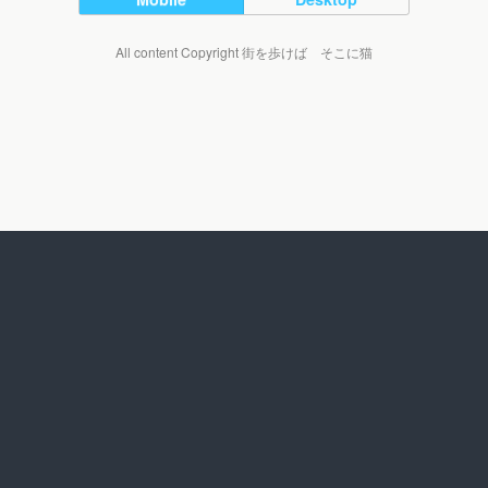
All content Copyright 街を歩けば そこに猫