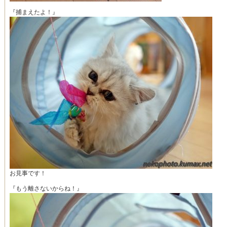
『捕まえたよ！』
お見事です！
『もう離さないからね！』