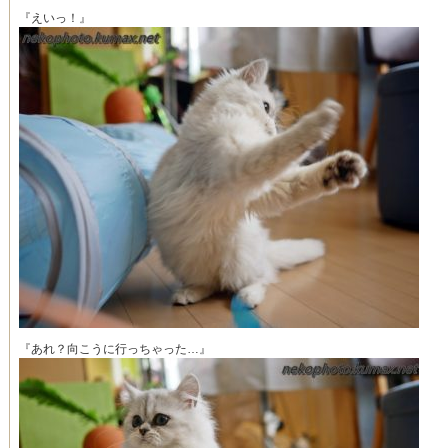
『えいっ！』
『あれ？向こうに行っちゃった…』