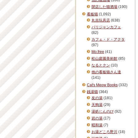
他の猫酒場
(106)
閉店した猫酒場
(190)
看板猫
(1,092)
丸吉玩具店
(638)
パリジャンカフェ
(82)
カフェ・ド・アクタ
(97)
Mo.free
(41)
松山庭園美術館
(85)
なるとクン
(10)
他の看板猫さん達
(141)
Cat's Meow Books
(332)
銭湯猫
(364)
友の湯
(181)
天狗湯
(29)
湯処じんのび
(92)
岩の湯
(17)
昭和湯
(7)
お湯どころ野川
(18)