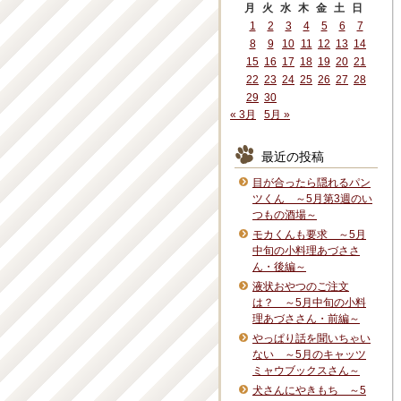
月
火
水
木
金
土
日
1
2
3
4
5
6
7
8
9
10
11
12
13
14
15
16
17
18
19
20
21
22
23
24
25
26
27
28
29
30
« 3月
5月 »
最近の投稿
目が合ったら隠れるパン
ツくん ～5月第3週のい
つもの酒場～
モカくんも要求 ～5月
中旬の小料理あづささ
ん・後編～
液状おやつのご注文
は？ ～5月中旬の小料
理あづささん・前編～
やっぱり話を聞いちゃい
ない ～5月のキャッツ
ミャウブックスさん～
犬さんにやきもち ～5