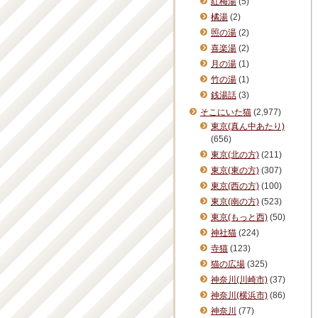
紅梅湯
(5)
橘湯
(2)
照の湯
(2)
喜楽湯
(2)
月の湯
(1)
竹の湯
(1)
銭湯話
(3)
そこにいた猫
(2,977)
東京(真ん中あたり)
(656)
東京(北の方)
(211)
東京(東の方)
(307)
東京(西の方)
(100)
東京(南の方)
(523)
東京(もっと西)
(50)
神社猫
(224)
寺猫
(123)
猫の広場
(325)
神奈川(川崎市)
(37)
神奈川(横浜市)
(86)
神奈川
(77)