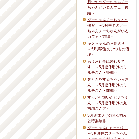
月中旬のグーちゃんチー
ちゃんがいるカフェ・後
編～
グーちゃんチーちゃんの
接客 ～5月中旬のグー
ちゃんチーちゃんがいる
カフェ・前編～
キクちゃんのお見送り
～5月第2週のいつもの酒
場～
もうお仕事は終わりで
す ～5月連休明けのミ
ルチさん・後編～
客引きをするちゃいろさ
ん ～5月連休明けのミ
ルチさん・前編～
すっかり懐いたピノちゃ
ん ～5月連休明けの丸
吉猫さんズ～
5月連休明けの立石呑み
と暗渠散歩
グーちゃんにおやつを
～5月連休のグーちゃん