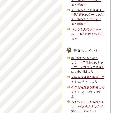
チーちゃんがいるカフ
ェ・後編～
チーちゃんにお裾分け
～5月連休のグーちゃん
チーちゃんがいるカフ
ェ・前編～
バサラさんのボニャ～
ル ～5月のはやちゃん
ち～
最近のコメント
誰が聞いてきたのか
な？ ～7月上旬のキャ
ッツミャウブックスさん
に
yabuhibi
より
今年も写真展を開催しま
す！
に
ろっち
より
今年も写真展を開催しま
す！
に
よっぱらいねこ
より
ムギちゃんにも液状おや
つ ～4月のスナック仔
猫さん・その2～
に