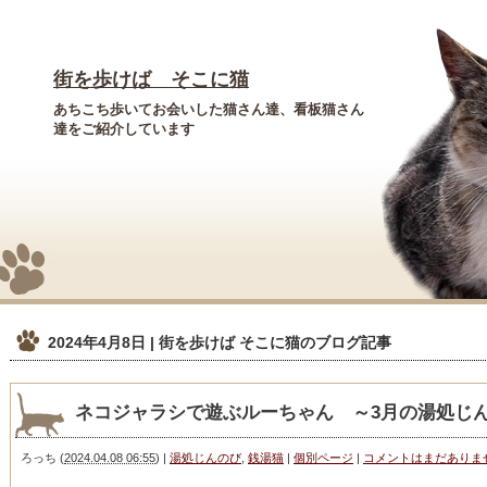
街を歩けば そこに猫
あちこち歩いてお会いした猫さん達、看板猫さん
達をご紹介しています
2024年4月8日 | 街を歩けば そこに猫
のブログ記事
ネコジャラシで遊ぶルーちゃん ～3月の湯処じ
ろっち
(
2024.04.08 06:55
)
|
湯処じんのび
,
銭湯猫
|
個別ページ
|
コメントはまだありま