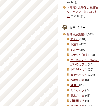
sachi
より
《訃報》北千住の看板猫
なるとクン 虹の橋を渡
る
に
匿名
より
カテゴリー
猫酒場放浪記
(1,963)
てまり
(501)
赤茄子
(428)
ミルチ
(209)
スナック仔猫
(148)
グーちゃんチーちゃん
がいるカフェ
(24)
小料理あづさ
(10)
はやちゃんち
(195)
路地裏の猫
(51)
KEITH
(23)
スニャック
(7)
宿木カフェ
(48)
村田屋酒店
(41)