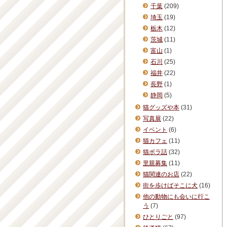
千葉
(209)
埼玉
(19)
栃木
(12)
茨城
(11)
富山
(1)
石川
(25)
福井
(22)
長野
(1)
静岡
(5)
猫グッズや本
(31)
写真展
(22)
イベント
(6)
猫カフェ
(11)
猫ボラ話
(32)
里親募集
(11)
猫関連のお店
(22)
街を歩けばそこに犬
(16)
他の動物にも会いに行こ
う
(7)
ひとりごと
(97)