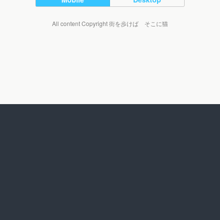
All content Copyright 街を歩けば そこに猫